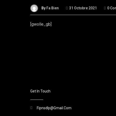
By
Fa Bien
31 Octobre 2021
0 Co
[gwolle_gb]
Get In Touch
Fipnsdlp@gmail.com