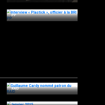
20 Mars 2021
Interview « Plastick », officier à la BRI
PP
13 Janvier 2024
Guillaume Cardy nommé patron du
RAID
7 Octobre 2022
Janvier 2015