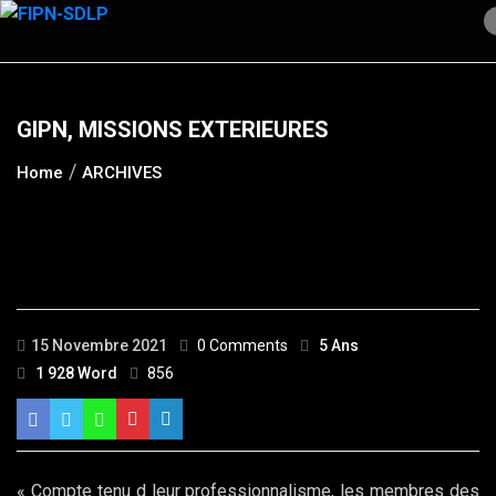
Skip
to
content
GIPN, MISSIONS EXTERIEURES
Home
ARCHIVES
15 Novembre 2021
0 Comments
5 Ans
1 928 Word
856
« Compte tenu d leur professionnalisme, les membres des