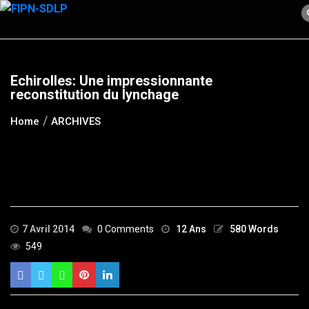
Skip
to
content
Echirolles: Une impressionnante
reconstitution du lynchage
Home
ARCHIVES
7 Avril 2014
0 Comments
12 Ans
580 Words
549