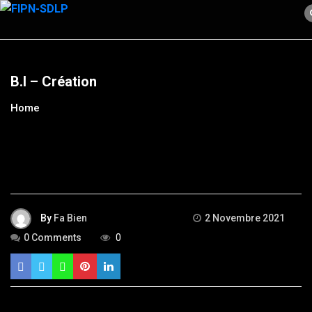
Skip
to
content
B.I – Création
Home
By
Fa Bien
2 Novembre 2021
0 Comments
0