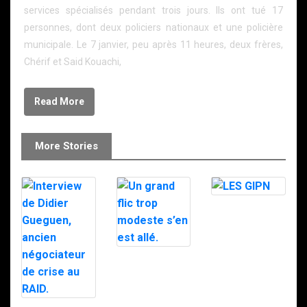
services spécialisés pendant trois jours. Ils ont tué 17
personnes, dont deux policiers nationaux et une policière
municipale. Le 7 janvier, peu après 11 heures, deux frères,
Chérif et Said Kouachi,
Read More
More Stories
LES GIPN
Un grand flic
trop modeste
s’en est allé.