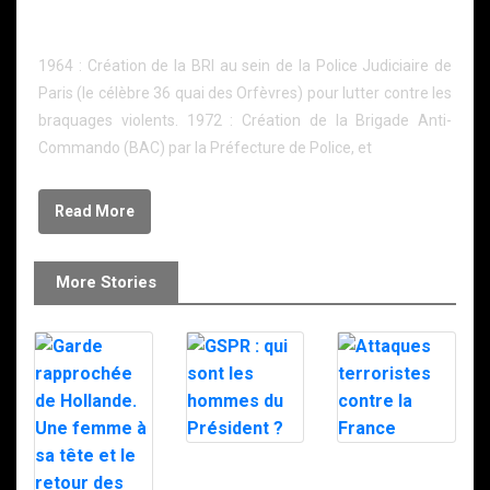
LA MARCHE VERS LA FIPN : CHRONOLOGIE
SIMPLIFIEE
1964 : Création de la BRI au sein de la Police Judiciaire de
Paris (le célèbre 36 quai des Orfèvres) pour lutter contre les
braquages violents. 1972 : Création de la Brigade Anti-
Commando (BAC) par la Préfecture de Police, et
Read More
More Stories
GSPR : qui sont
Attaques
les hommes du
terroristes