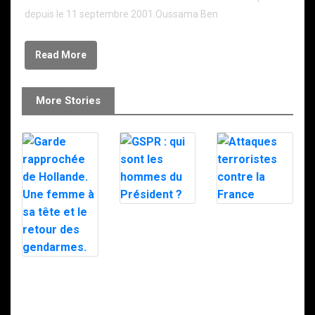
depuis le 11 septembre 2001.Oussama Ben
Read More
More Stories
GSPR : qui sont
Attaques
les hommes du
terroristes
Président ?
contre la France
Garde
rapprochée de
Hollande. Une
femme à sa tête
et le retour des