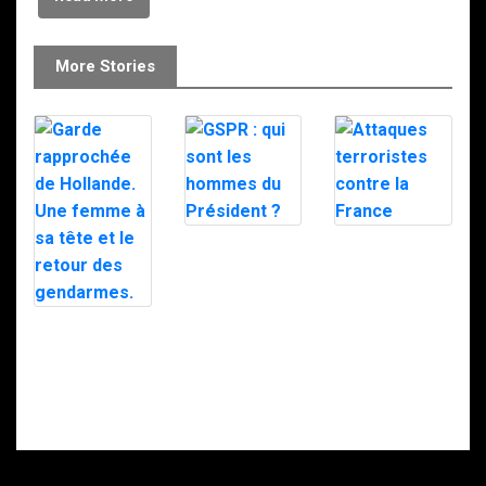
More Stories
GSPR : qui sont
Attaques
les hommes du
terroristes
Président ?
contre la France
Garde
rapprochée de
Hollande. Une
femme à sa tête
et le retour des
gendarmes.