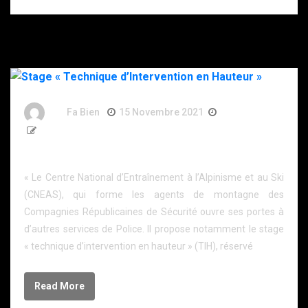
By
Fa Bien
15 Novembre 2021
5 Ans
873 Words
Stage « Technique d’Intervention en Hauteur »
« Le Centre National d’Entraînement à l’Alpinisme et au Ski
(CNEAS), qui forme les agents de montagne des
Compagnies Républicaines de Sécurité ouvre ses portes à
d’autres services de Police. Il propose notamment le stage
« technique d’intervention en hauteur » (TIH), réservé
Read More