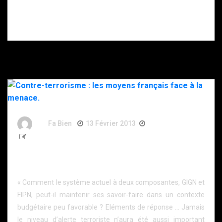
Hollande. Une
femme à sa tête
et le retour des
gendarmes.
By
Fa Bien
13 Février 2013
13 Ans
2 360 Words
Contre-terrorisme : les moyens français face à la
menace.
« Comment le système actuel à deux composantes, GIGN et
FIPN, peut-il maintenir ses savoir-faire dans un contexte
budgétaire peu favorable ? Eléments de réponse … Jamais
le niveau d’alerte terroriste n’aura été aussi important