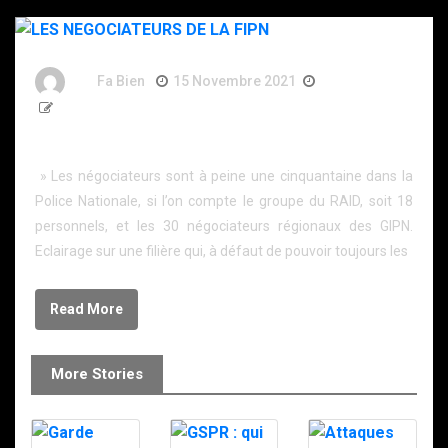
By
Fa Bien
15 Novembre 2021
5 Ans
1 443 Word
LES NEGOCIATEURS DE LA FIPN
» Les négociateurs sont à peine une cinquantaine dans la
Police Nationale, si l’on compte le groupe du RAID, soit 18
personnels, et les 30 négociateurs régionaux des GIPN.
Eclairage sur une filière qui, à défaut de pouvoir toujours les
Read More
More Stories