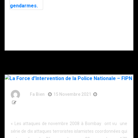
Président ?
contre la France
Garde
rapprochée de
Hollande. Une
femme à sa tête
et le retour des
gendarmes.
By
Fa Bien
15 Novembre 2021
5 Ans
906 Words
La Force d’Intervention de la Police Nationale – FIPN
« Les attaques de novembre 2008 à Bombay ont vu une
série de dix attaques terroristes islamistes coordonnées qui