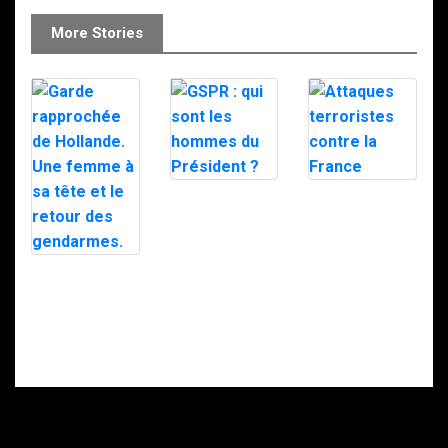
More Stories
GSPR : qui sont
Attaques
les hommes du
terroristes
Président ?
contre la France
Garde
rapprochée de
Hollande. Une
femme à sa tête
et le retour des
gendarmes.