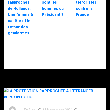
GSPR : qui sont
Attaques
les hommes du
terroristes
Président ?
contre la France
Garde
rapprochée de
Hollande. Une
femme à sa tête
et le retour des
gendarmes.
By
Fa Bien
15 Novembre 2021
5 Ans