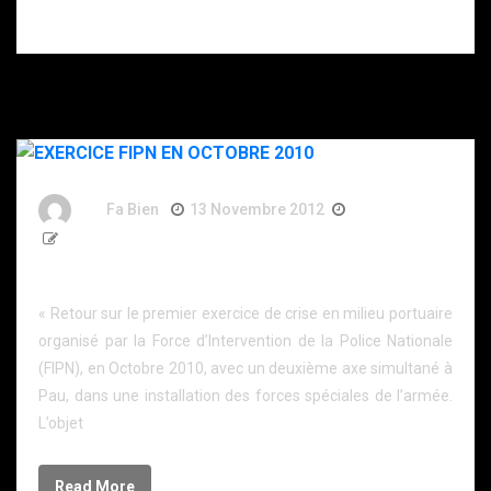
gendarmes.
By
Fa Bien
13 Novembre 2012
14 Ans
866 Words
EXERCICE FIPN EN OCTOBRE 2010
« Retour sur le premier exercice de crise en milieu portuaire
organisé par la Force d’Intervention de la Police Nationale
(FIPN), en Octobre 2010, avec un deuxième axe simultané à
Pau, dans une installation des forces spéciales de l’armée.
L’objet
Read More