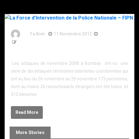
By
Fa Bien
11 Novembre 2012
14 Ans
909 Words
La Force d’Intervention de la Police Nationale – FIPN
Les attaques de novembre 2008 à Bombay ont vu une
série de dix attaques terroristes islamistes coordonnées qui
ont eu lieu du 26 novembre au 29 novembre.173 personnes,
dont au moins 26 ressortissants étrangers ont été tuées et
312 blessées.
Read More
More Stories