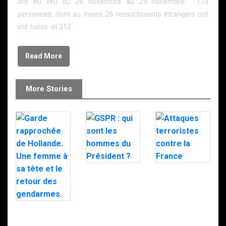
ont eu lieu du 26 novembre au 29 novembre. 173
personnes, dont au moins 26 ressortissants étrangers ont
été tuées et 312
Read More
More Stories
GSPR : qui sont
Attaques
les hommes du
terroristes
Président ?
contre la France
Garde
rapprochée de