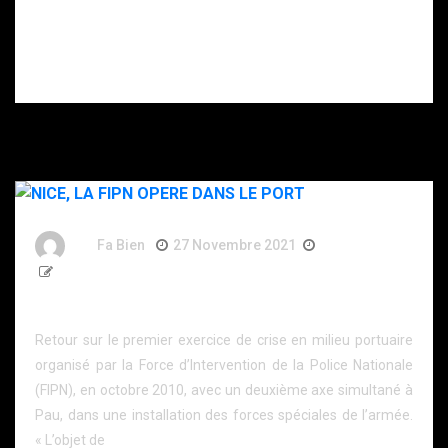
Interview de
Didier Gueguen,
ancien
négociateur de
crise au RAID.
By
Fa Bien
27 Novembre 2021
5 Ans
867 Words
NICE, LA FIPN OPERE DANS LE PORT
Retour sur le premier exercice de crise en milieu portuaire
organisé par la Force d’Intervention de la Police Nationale
(FIPN), en octobre 2010, avec un deuxième axe simultané à
Pau, dans une installation des forces spéciales de l’armée.
« L’objet de