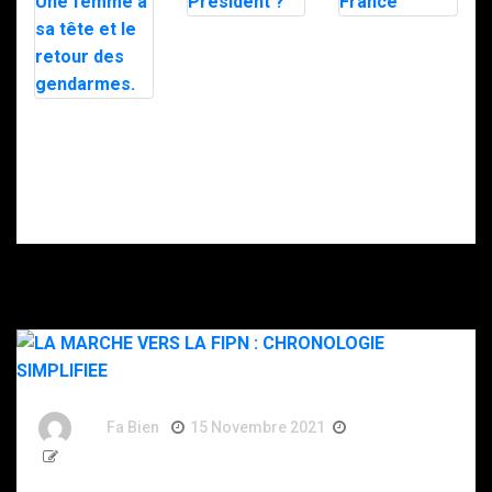
GSPR : qui sont
Attaques
les hommes du
terroristes
Président ?
contre la France
Garde
rapprochée de
Hollande. Une
femme à sa tête
et le retour des
gendarmes.
By
Fa Bien
15 Novembre 2021
5 Ans
684 Words