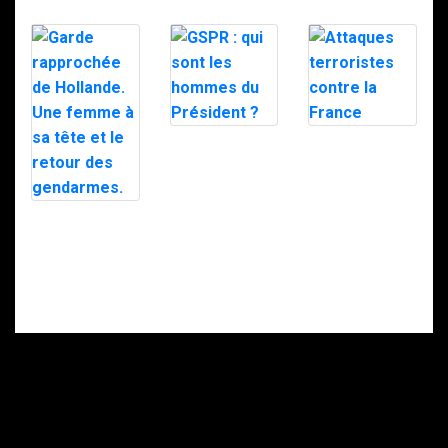
GSPR : qui sont
Attaques
les hommes du
terroristes
Président ?
contre la France
Garde
rapprochée de
Hollande. Une
femme à sa tête
et le retour des
gendarmes.