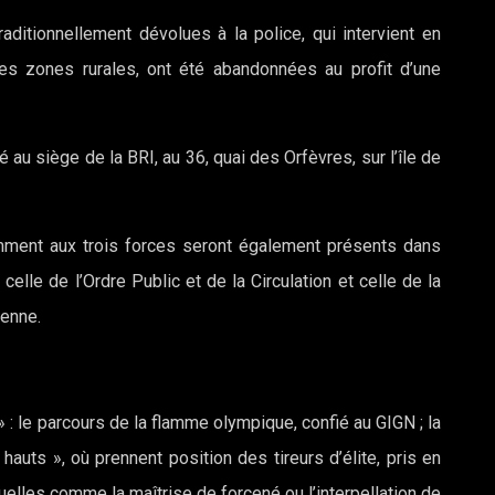
ditionnellement dévolues à la police, qui intervient en
des zones rurales, ont été abandonnées au profit d’une
au siège de la BRI, au 36, quai des Orfèvres, sur l’île de
remment aux trois forces seront également présents dans
celle de l’Ordre Public et de la Circulation et celle de la
ienne.
» : le parcours de la flamme olympique, confié au GIGN ; la
 hauts », où prennent position des tireurs d’élite, pris en
elles comme la maîtrise de forcené ou l’interpellation de