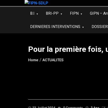
Skip
to
B.I
BRI-PP
FIPN
GIPN – An
content
DERNIERES INTERVENTIONS
DOSSIER
Pour la première fois, 
Home
ACTUALITES