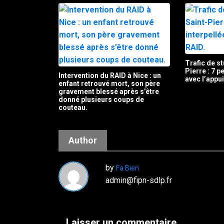
Trafic de st
Pierre : 7 
Intervention du RAID à Nice : un
avec l’appu
enfant retrouvé mort, son père
gravement blessé après s’être
donné plusieurs coups de
couteau.
Author
by
Fa Bien
admin@fipn-sdlp.fr
Laisser un commentaire