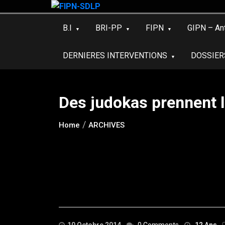
Skip
to
B.I
BRI-PP
FIPN
GIPN – An
content
DERNIERES INTERVENTIONS
DOSSIER
Des judokas prennent 
Home
ARCHIVES