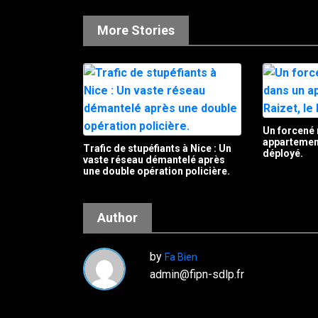
More Stories
Un forcené 
appartement
Trafic de stupéfiants à Nice : Un
déployé.
vaste réseau démantelé après
une double opération policière.
Author
by
Fa Bien
admin@fipn-sdlp.fr