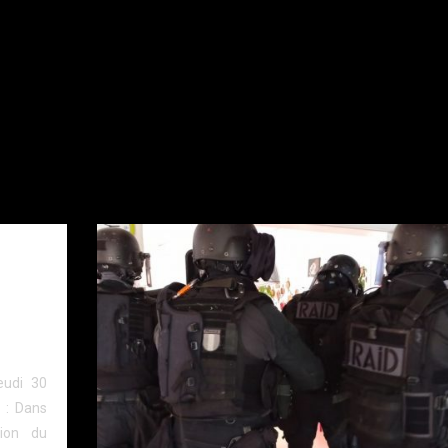
ns
eudi 30
 : Dans
sion du