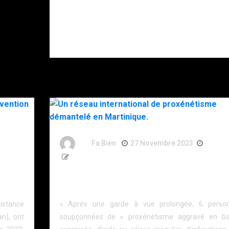
blessé après
s’être donné
plusieurs
coups de
couteau.
ns
By
Fa Bien
27 Novembre 2023
3 Ans
364 Words
on du
Un réseau international de proxénétisme démante
en Martinique.
sistance
« Après une garde à vue prolongée, 6 perso
an), ont
soupçonnées de « proxénétisme aggravé en b