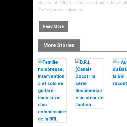
document. 19h00 : débat avec Hugues Moutouh 
Estève, ancien adjoint du
Read More
More Stories
« Au co
Bataclan
BRI rac
B.R.I. (Canal+
Docs) : la série
documentaire