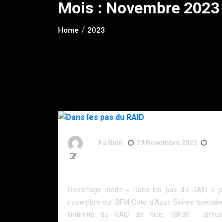
Mois :
Novembre 2023
Home
2023
By
Fa Bien
29 Novembre 2023
3 A
47 Words
Dans les pas du RAID
Reportage inédit « Dans les pas du RAID » j
novembre sur BFM Côte d’Azur. Soirée spéciale
l’intimité du RAID de Nice. 18h30 : diffu