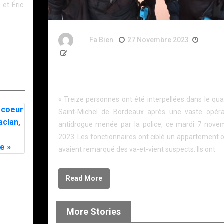
et Éric
By
Fa Bien
27 Novembre 2023
3 Ans
291 Words
Bordeaux. L’appartement abritait un trafic de coca
13 personnes interpellées.
« Treize personnes ont été interpellées dans le qua
Saint-Michel de Bordeaux après une vaste opéra
antidrogue menée par la police, ce mardi 7 nove
2023. Les fonctionnaires ont ciblé un appartement o
avaient remarqué des va-et-vient suspects. Ils ont
eur du
, la
Read More
onte »
More Stories