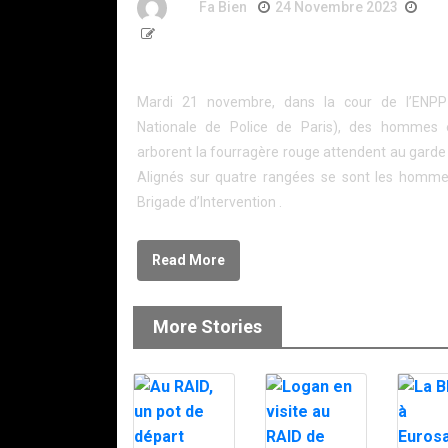
By
Fa Bien
24 Novembre 2023
3 A
561 Words
La B.I fête ses 25 ans.
Mardi 21 novembre, dans la cour de l’ENPP
Nationale de Police de Paris), des hommes 
arborent la fourragère rouge attendent au garde
Alignés sur quatre rangées se sont les homme
Brigade d’Intervention .
Read More
More Stories