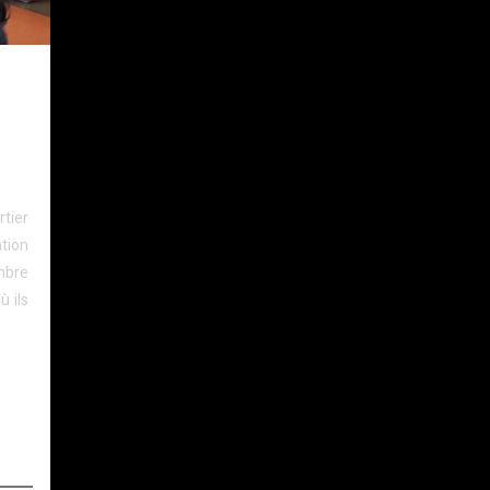
ïne,
rtier
tion
mbre
ù ils