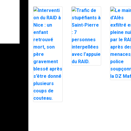
Trafic de
stupéfiants à
Saint-Pierre : 7
personnes
Le maire
interpellées
d’Alès exfi
avec l’appuie
en pleine n
du RAID.
par le RAI
après des
Intervention du
menaces, 
RAID à Nice :
police
un enfant
soupçonne
retrouvé mort,
DZ Mafia.
son père
gravement