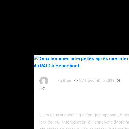
By
Fa Bien
27 Novembre 2023
3 A
365 Words
Deux hommes interpellés après une interventi
RAID à Hennebont.
« Les deux suspects, qui n’ont pas opposé de ré
lors de leur interpellation à Hennebont (Morbih