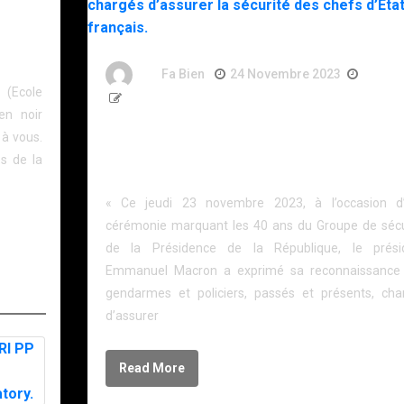
ns
By
Fa Bien
24 Novembre 2023
3 Ans
 (Ecole
573 Words
en noir
40 ans du GSPR : le président Emmanuel Macron 
 à vous.
hommage aux gendarmes et aux policiers chargé
s de la
d’assurer la sécurité des chefs d’État français.
« Ce jeudi 23 novembre 2023, à l’occasion d
cérémonie marquant les 40 ans du Groupe de sécu
de la Présidence de la République, le prési
Emmanuel Macron a exprimé sa reconnaissance
gendarmes et policiers, passés et présents, cha
d’assurer
Read More