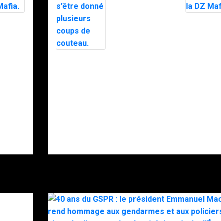
stupéfiants à
Saint-Pierre : 7
personnes
e
Le maire
interpellées
xfiltré
d’Alès exfi
avec l’appuie
e nuit
en pleine n
du RAID.
RAID
par le RAI
es
après des
Intervention du
, la
menaces, 
RAID à Nice :
police
un enfant
nne la
soupçonne
retrouvé mort,
a.
DZ Mafia.
son père
gravement
blessé après
s’être donné
plusieurs
coups de
couteau.