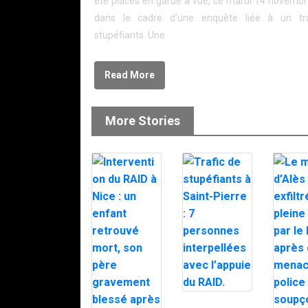
été placés en garde à vue, ce mardi 14 novembr
dans le cadre d’une enquête liée à un tr
stupéfiants. Une
Read More
More Stories
Trafic de