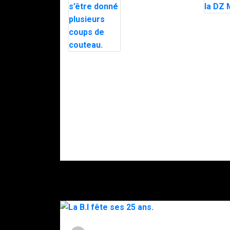
stupéfiants à
Saint-Pierre : 7
personnes
Le mair
interpellées
d’Alès e
avec l’appuie
en plein
du RAID.
par le 
après d
Intervention du
menaces
RAID à Nice :
police
un enfant
soupço
retrouvé mort,
DZ Mafi
son père
gravement
blessé après
s’être donné
plusieurs
coups de
couteau.