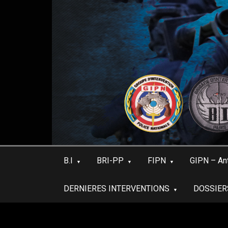
Skip
to
content
B.I
BRI-PP
FIPN
GIPN – An
DERNIERES INTERVENTIONS
DOSSIER