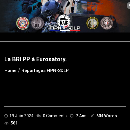
Skip
to
content
La BRI PP à Eurosatory.
Home
Reportages FIPN-SDLP
19 Juin 2024
0 Comments
2 Ans
604 Words
581