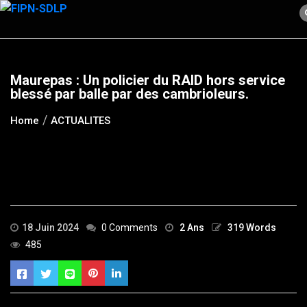
Skip
to
content
Maurepas : Un policier du RAID hors service
blessé par balle par des cambrioleurs.
Home
ACTUALITES
18 Juin 2024
0 Comments
2 Ans
319 Words
485