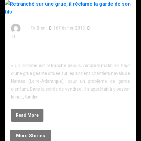
By
Fa Bien
16 Février 2013
13 Ans
607 Words
Retranché sur une grue, il réclame la garde de son
fils
« Un homme est retranché depuis vendredi matin en haut
d’une grue géante située sur les anciens chantiers navals de
Nantes (Loire-Atlantique), pour un problème de garde
d’enfant. Dans la soirée de vendredi, il s’apprêtait à y passer
la nuit, tandis
Read More
More Stories