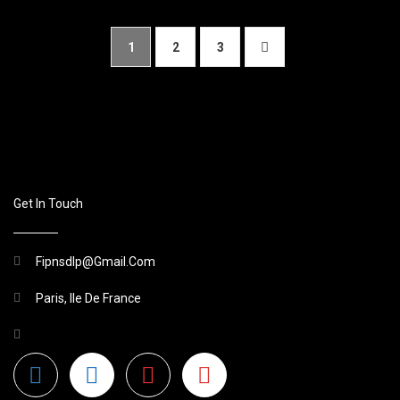
1
2
3
Get In Touch
Fipnsdlp@gmail.com
Paris, Ile De France