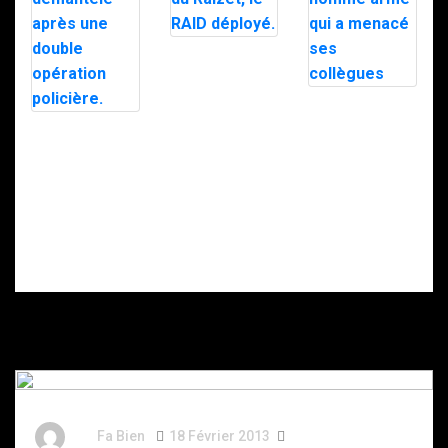
Un forcené
retranché dans
un appartement
du Raizet, le
Le RAID est
RAID déployé.
intervenu à
Trafic de
Lons pour
stupéfiants à
interpeller un
Nice : Un vaste
homme armé
réseau
qui a menacé
démantelé
ses collègues
après une
double
opération
policière.
By
Fa Bien
18 Février 2013
13 Ans