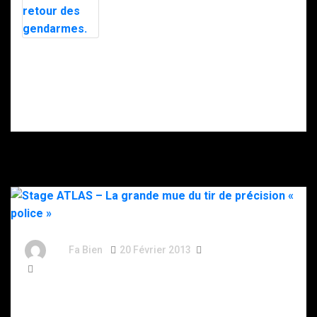
les hommes du
OPERE DANS LE
Président ?
PORT
Garde
rapprochée de
Hollande. Une
femme à sa tête
et le retour des
gendarmes.
By
Fa Bien
20 Février 2013
13 Ans
1 016 Word
Stage ATLAS – La grande mue du tir de précision «
police »