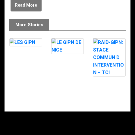
Read More
More Stories
LES GIPN
LE GIPN DE
NICE
RAID-GIPN:
STAGE
COMMUN D
INTERVENTION
– TCI