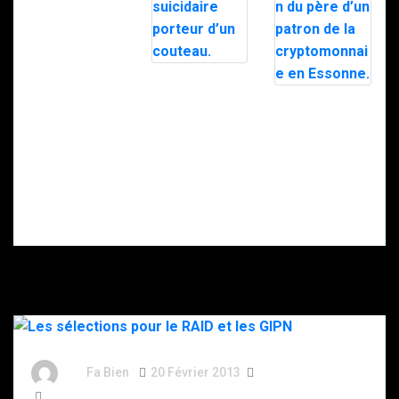
Nancy : le RAID
intervient pour
Doigt
maîtriser un
sectionné,
homme
rançon… Ce que
suicidaire
l’on sait de la
porteur d’un
séquestration
couteau.
du père d’un
patron de la
cryptomonnaie
en Essonne.
By
Fa Bien
20 Février 2013
13 Ans
3 284 Words