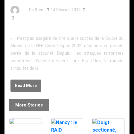
By
Fa Bien
14 Février 2013
13 Ans
467 Words
Le RAID et le SWAT s’entraînent ensemble
« Il n’est pas exagéré de dire que le succès de la Coupe du
Monde de la FIFA Corée/Japon 2002 dépendra en grande
partie de la sécurité. Depuis les attaques terroristes
perpétrées l’année dernière aux Etats-Unis, le monde
s’inquiète de la
Read More
More Stories
Le RAID à