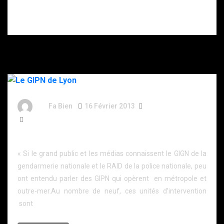
double
opération
policière.
By
Fa Bien
16 Février 2013
13 Ans
3 077 Words
Le GIPN de Lyon
« Si le grand public et les médias connaissent le GIGN de la
gendarmerie nationale et le RAID de la police nationale, peu
ont entendu parler des GIPN qui opèrent en métropole et
outre-mer.Au nombre de neuf, ces unités d’intervention
sont