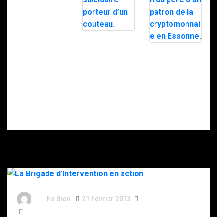
Nancy : le RAID
intervient pour
Doigt
maîtriser un
sectionné,
homme
rançon… Ce que
suicidaire
l’on sait de la
porteur d’un
séquestration
couteau.
du père d’un
patron de la
cryptomonnaie
en Essonne.
By
Fa Bien
21 Février 2013
13 Ans
1 644 Word