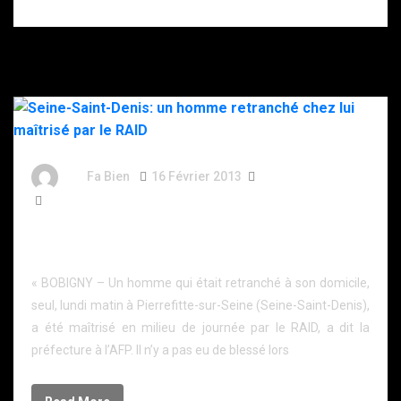
By
Fa Bien
16 Février 2013
13 Ans
142 Words
Seine-Saint-Denis: un homme retranché chez lui
maîtrisé par le RAID
« BOBIGNY – Un homme qui était retranché à son domicile,
seul, lundi matin à Pierrefitte-sur-Seine (Seine-Saint-Denis),
a été maîtrisé en milieu de journée par le RAID, a dit la
préfecture à l’AFP. Il n’y a pas eu de blessé lors