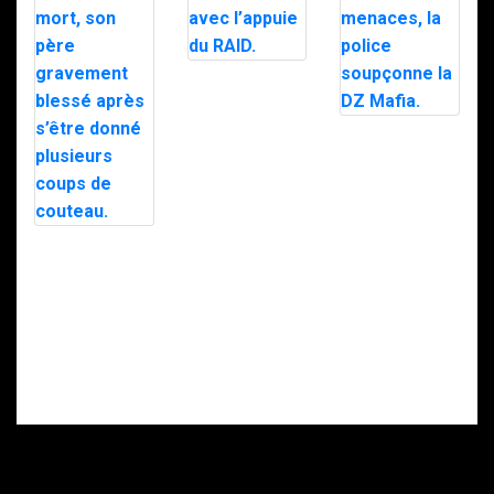
Trafic de
stupéfiants à
Saint-Pierre : 7
personnes
Le maire d’Alès
interpellées
exfiltré en pleine
avec l’appuie du
nuit par le RAID
RAID.
après des
menaces, la
police
soupçonne la
Intervention du
DZ Mafia.
RAID à Nice : un
enfant retrouvé
mort, son père
gravement
blessé après
s’être donné
plusieurs coups
de couteau.