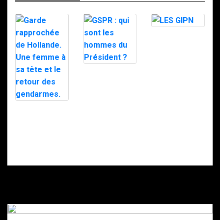
LES GIPN
GSPR : qui sont
les hommes du
Président ?
Garde
rapprochée de
Hollande. Une
femme à sa tête
et le retour des
gendarmes.