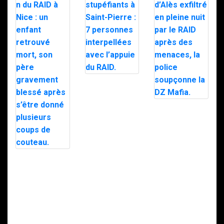
Trafic de
stupéfiants à
Saint-Pierre : 7
personnes
Le maire d’Alès
interpellées
exfiltré en pleine
avec l’appuie du
nuit par le RAID
RAID.
après des
menaces, la
police
soupçonne la
Intervention du
DZ Mafia.
RAID à Nice : un
enfant retrouvé
mort, son père
gravement
blessé après
s’être donné
plusieurs coups
de couteau.