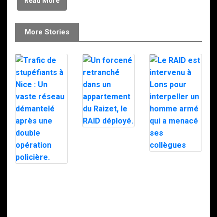
Read More
More Stories
Un forcené
retranché dans
un appartement
du Raizet, le
Le RAID est
RAID déployé.
intervenu à
Trafic de
Lons pour
stupéfiants à
interpeller un
Nice : Un vaste
homme armé
réseau
qui a menacé
démantelé
ses collègues
après une