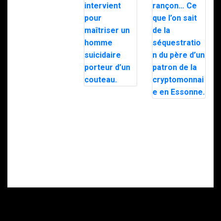
Milipol 2025
Nancy : le RAID
intervient pour
Doigt
maîtriser un
sectionné,
homme
rançon… Ce que
suicidaire
l’on sait de la
porteur d’un
séquestration
couteau.
du père d’un
patron de la
cryptomonnaie
en Essonne.