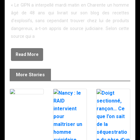
« Le GIPN a interpellé mardi matin en Charente un homme
âgé de 48 ans qui livrait sur son blog des recettes
d’explosifs, sans cependant trouver chez lui de produits
dangereux, a-t-on appris de source judiciaire. Selon cette
source qui a
Read More
More Stories
Le RAID à
Milipol 2025