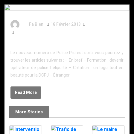
By
Fa Bien
18 Février 2013
13 Ans
82 Words
Police Pro n°38 – Mars 2013
Le nouveau numéro de Police Pro est sorti, vous pourrez y
trouver les articles suivants : – En bref – Formation : devenir
opérateur de police héliporté – Création : un logo tout en
beauté pour la DCPJ – Étranger
Read More
More Stories