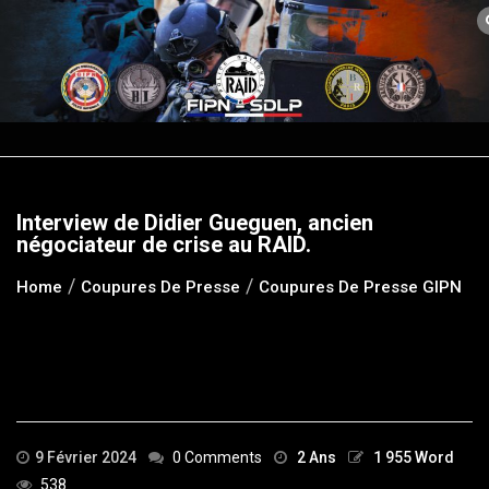
Skip
to
content
Interview de Didier Gueguen, ancien
négociateur de crise au RAID.
Home
Coupures De Presse
Coupures De Presse GIPN
9 Février 2024
0 Comments
2 Ans
1 955 Word
538