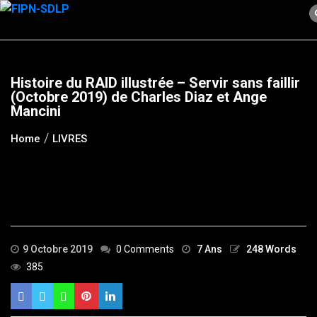
Skip
to
content
Histoire du RAID illustrée – Servir sans faillir
(Octobre 2019) de Charles Diaz et Ange
Mancini
Home
LIVRES
9 Octobre 2019
0 Comments
7 Ans
248 Words
385