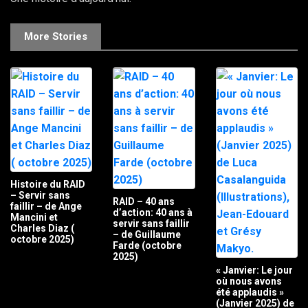
More Stories
Histoire du RAID
– Servir sans
RAID – 40 ans
faillir – de Ange
d’action: 40 ans à
Mancini et
servir sans faillir
Charles Diaz (
– de Guillaume
octobre 2025)
Farde (octobre
2025)
« Janvier: Le jour
où nous avons
été applaudis »
(Janvier 2025) de