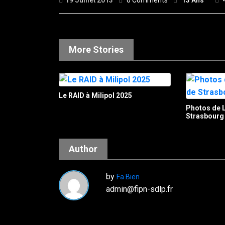
19 Juillet 2013
0 Comments
13 Ans
More Stories
Le RAID à Milipol 2025
Photos de 
Strasbourg
Author
by
Fa Bien
admin@fipn-sdlp.fr