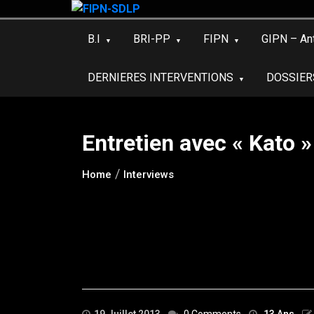
Skip
to
B.I
BRI-PP
FIPN
GIPN – An
content
DERNIERES INTERVENTIONS
DOSSIER
Entretien avec « Kato »
Home
Interviews