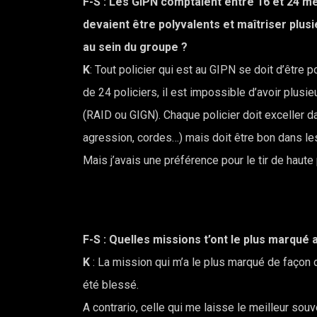
F-S : Les GIPN comptaient entre 16 et 24 m
devaient être polyvalents et maîtriser plus
au sein du groupe ?
K
: Tout policier qui est au GIPN se doit d’êtr
de 24 policiers, il est impossible d’avoir plus
(RAID ou GIGN). Chaque policier doit exceller d
agression, cordes…) mais doit être bon dans les
Mais j’avais une préférence pour le tir de haute 
F-S : Quelles missions t’ont le plus marqué 
K
: La mission qui m’a le plus marqué de façon 
été blessé.
A contrario, celle qui me laisse le meilleur s