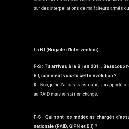
sur des interpellations de malfaiteurs armés ou f
La B.I (Brigade d’Intervention)
F-S
: Tu arrives à la B.I en 2011. Beaucou
B.I, comment vois-tu cette évolution ?
K
: Non, je ne l’ai pas transformé, j’ai apporté
au RAID mais je n’ai rien changé.
F-S : Qui sont les médecins chargés d’assu
nationale (RAID, GIPN et B.I) ?