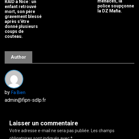
menaces, la
RAID à Nice : un
police soupçonne
enfant retrouvé
la DZ Mafia.
mort, son père
gravement blessé
après s’être
donné plusieurs
coups de
couteau.
Author
by
Fa Bien
admin@fipn-sdlp.fr
Laisser un commentaire
Votre adresse e-mail ne sera pas publiée.
Les champs
obligatoires sont indiqués avec
*