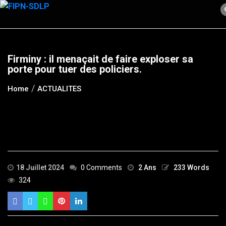
Skip
to
content
Firminy : il menaçait de faire exploser sa
porte pour tuer des policiers.
Home
ACTUALITES
18 Juillet 2024
0 Comments
2 Ans
233 Words
324