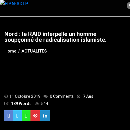
Skip
to
content
Nord : le RAID interpelle un homme
soupçonné de radicalisation islamiste.
Home
ACTUALITES
11 Octobre 2019
0 Comments
7 Ans
189 Words
544