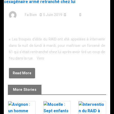
By
Fa Bien
5 Juin 2019
7 Ans
178 Words
Valenciennes : le RAID intervient pour maîtriser un
sexagénaire armé retranché chez lui
« Les troupes d’élite du RAID ont été appelées à intervenir
dans la nuit de lundi à mardi, pour maîtriser un forcené de
61 qui s’était rentranché chez lui après avoir tiré un coup de
feu dans la rue. Vers
Read More
More Stories