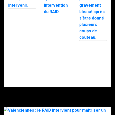
Avignon : un
homme tire un
Moselle : Sept
coup de fusil
enfants
dans son
découverts
immeuble, le
dans un
RAID prêt à
appartement
intervenir.
insalubre après
une intervention
Intervention du
du RAID.
RAID à Nice : un
enfant retrouvé
mort, son père
gravement
blessé après
s’être donné
plusieurs coups
de couteau.