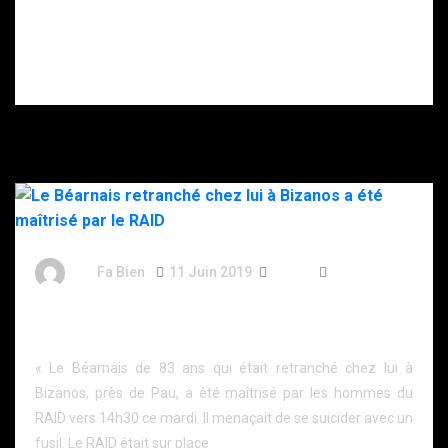
gravement
blessé après
s’être donné
plusieurs coups
de couteau.
By
Fa Bien
11 Juin 2019
7 Ans
149 Words
Le Béarnais retranché chez lui à Bizanos a été
maîtrisé par le RAID
« Le Béarnais de 83 ans qui était retranché chez lui à
Bizanos, près de Pau, a été maîtrisé par les hommes du
RAID vers 14h30 ce mardi. Il menaçait de se suicider avec un
fusil. Le RAID était sur place