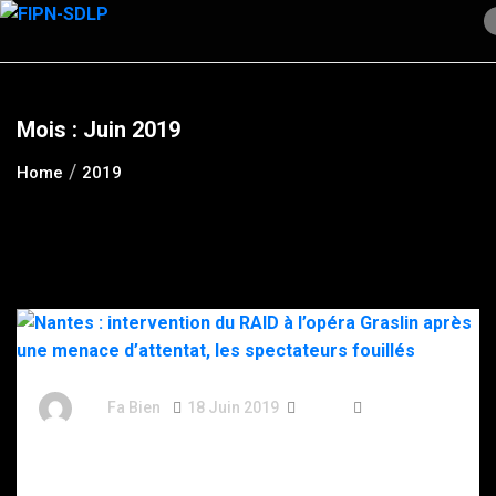
Skip
to
content
Mois :
Juin 2019
Home
2019
By
Fa Bien
18 Juin 2019
7 Ans
267 Words
Nantes : intervention du RAID à l’opéra Graslin après
une menace d’attentat, les spectateurs fouillés