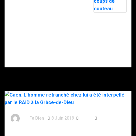
dans un
RAID prêt à
appartement
intervenir.
insalubre après
une intervention
Intervention du
du RAID.
RAID à Nice : un
enfant retrouvé
mort, son père
gravement
blessé après
s’être donné
plusieurs coups
de couteau.
By
Fa Bien
8 Juin 2019
7 Ans
234 Words
Caen. L’homme retranché chez lui a été interpellé