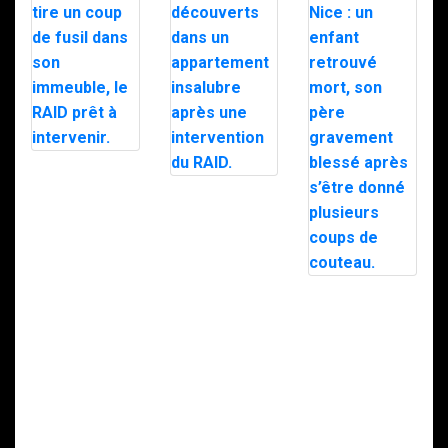
Avignon : un
homme tire un
Moselle : Sept
coup de fusil
enfants
dans son
découverts
immeuble, le
dans un
RAID prêt à
appartement
intervenir.
insalubre après
une intervention
Intervention du
du RAID.
RAID à Nice : un
enfant retrouvé
mort, son père
gravement
blessé après
s’être donné
plusieurs coups
de couteau.