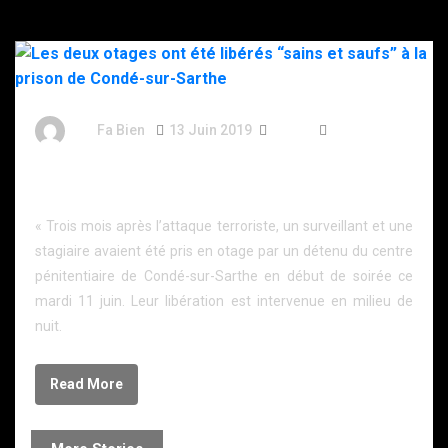
By
Fa Bien
13 Juin 2019
7 Ans
485 Words
Les deux otages ont été libérés “sains et saufs” à la
prison de Condé-sur-Sarthe
« Trois mois après l’attaque terroriste, un surveillant et une
stagiaire avaient été pris en otage par un détenu du centre
pénitentiaire de Condé-sur-Sarthe en début de soirée ce
mardi 11 juin. Leur libération est intervenue en milieu de
nuit.
Read More