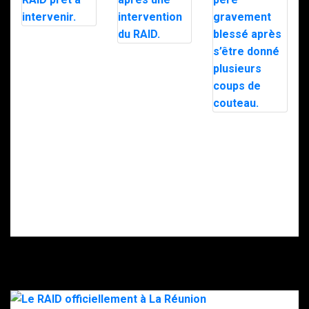
Avignon : un
homme tire un
Moselle : Sept
coup de fusil
enfants
dans son
découverts
immeuble, le
dans un
RAID prêt à
appartement
intervenir.
insalubre après
une intervention
Intervention du
du RAID.
RAID à Nice : un
enfant retrouvé
mort, son père
gravement
blessé après
s’être donné
plusieurs coups
de couteau.