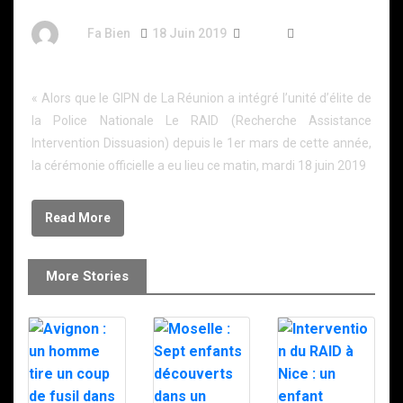
By
Fa Bien
18 Juin 2019
7 Ans
208 Words
Le RAID officiellement à La Réunion
« Alors que le GIPN de La Réunion a intégré l’unité d’élite de
la Police Nationale Le RAID (Recherche Assistance
Intervention Dissuasion) depuis le 1er mars de cette année,
la cérémonie officielle a eu lieu ce matin, mardi 18 juin 2019
Read More
More Stories