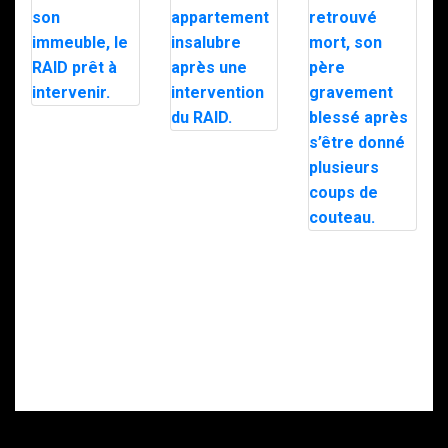
Avignon : un
homme tire un
Moselle : Sept
coup de fusil
enfants
dans son
découverts
immeuble, le
dans un
RAID prêt à
appartement
intervenir.
insalubre après
une intervention
Intervention du
du RAID.
RAID à Nice : un
enfant retrouvé
mort, son père
gravement
blessé après
s’être donné
plusieurs coups
de couteau.