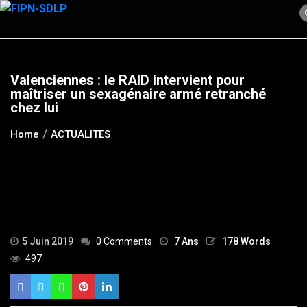
Skip
to
content
Valenciennes : le RAID intervient pour
maîtriser un sexagénaire armé retranché
chez lui
Home
ACTUALITES
5 Juin 2019
0 Comments
7 Ans
178 Words
497