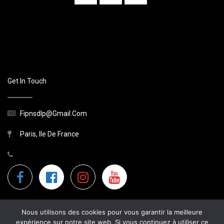
Get In Touch
Fipnsdlp@gmail.com
Paris, Ile De France
Nous utilisons des cookies pour vous garantir la meilleure
expérience sur notre site web. Si vous continuez à utiliser ce