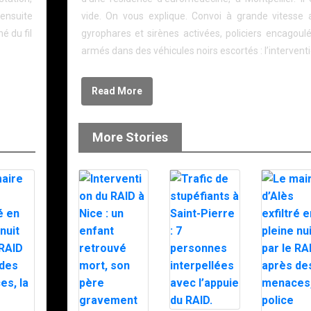
 ensuite
vide. On vous explique. Convoi à grande vitesse 
é du fil
gyrophares et sirènes activées, policiers encagoulé
armés dans des véhicules noirs escortés : l’intervent
Read More
More Stories