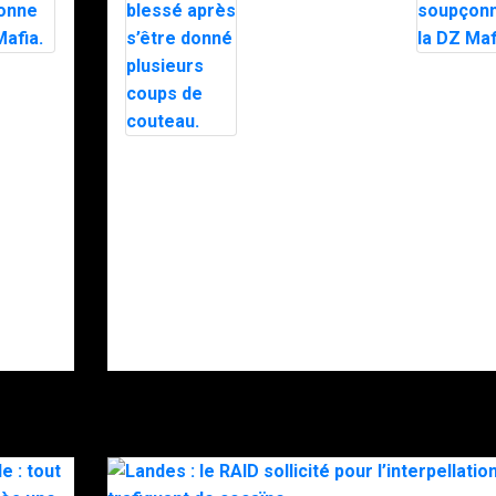
Trafic de
stupéfiants à
Saint-Pierre : 7
personnes
e
Le maire
interpellées
xfiltré
d’Alès exfi
avec l’appuie
e nuit
en pleine n
du RAID.
RAID
par le RAI
es
après des
Intervention du
, la
menaces, 
RAID à Nice :
police
un enfant
nne la
soupçonne
retrouvé mort,
a.
DZ Mafia.
son père
gravement
blessé après
s’être donné
plusieurs
coups de
couteau.