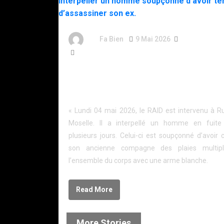
By
Fa Bien
9 Mai 2026
3 Mois
102 Words
Rupt-sur-Moselle – Le RAID intervient pour inte
un homme soupçonné d’avoir tenté d’assassin
ex.
« Lundi 04 mai 2026, le RAID est intervenu à R
Moselle. Il a interpellé un homme en fuite
plusieurs jours. Celui-ci est soupçonné d’avoir
son ancienne compagne des plaies multipl
l’ensemble du corps avec une arme blanche.
Read More
More Stories