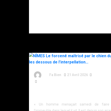
son père
gravement
blessé après
s’être donné
plusieurs
coups de
couteau.
By
Fa Bien
21 Avril 2026
4 Mois
427 Words
NÎMES Le forcené maîtrisé par le chien du RAID 
dessous de l’interpellation…
« Un homme menaçait samedi de faire 
l’immeuble dans lequel il vit. Il est depuis son arre