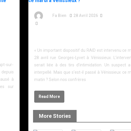
By
Fa Bien
28 Avril 2026
3 Mois
170 Words
Pourquoi des policiers du RAID sont-ils intervenu
mardi à Vénissieux ?
rpeller
er son
« Un important dispositif du RAID est intervenu ce 
28 avril rue Georges-Lyvet à Vénissieux. L’interven
upt-sur-
serait liée à des tirs d’intimidation. Un suspect a
 depuis
interpellé. Mais que s’est-il passé à Vénissieux ce 
 causé à
matin ? Selon nos confrères
es sur
Read More
More Stories