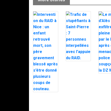
Trafic de
stupéfiants à
Saint-Pierre : 7
personnes
Le mair
interpellées
d’Alès e
avec l’appuie
en plein
du RAID.
par le 
après d
Intervention du
menaces
RAID à Nice :
police
un enfant
soupço
retrouvé mort,
DZ Mafi