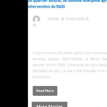
By
Fa Bien
19 Avril 2026
4 Mois
457 Words
Il menaçait de faire exploser son immeuble : to
quartier bouclé, un homme interpellé après un
intervention du RAID.
« Un forcené a été arrêté après s’être retranc
domicile quartier Saint-Charles, à Nîmes (Ga
samedi 18 avril 2026. Il menaçait de faire expl
bouteilles de gaz. La rue a été évacuée et le 
bouclé pour
Read More
More Stories