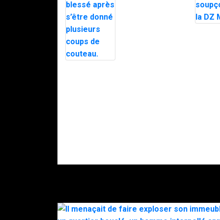
Trafic de
stupéfiants à
Saint-Pierre : 7
personnes
Le mair
interpellées
d’Alès e
avec l’appuie
en plein
du RAID.
par le 
après d
Intervention du
menaces
RAID à Nice :
police
un enfant
soupço
retrouvé mort,
DZ Mafi
son père
gravement
blessé après
s’être donné
plusieurs
coups de
couteau.