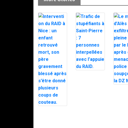
Trafic de
stupéfiants à
Saint-Pierre : 7
personnes
Le mair
interpellées
d’Alès e
avec l’appuie
en plein
du RAID.
par le 
après d
Intervention du
menaces
RAID à Nice :
police
un enfant
soupço
retrouvé mort,
DZ Mafi