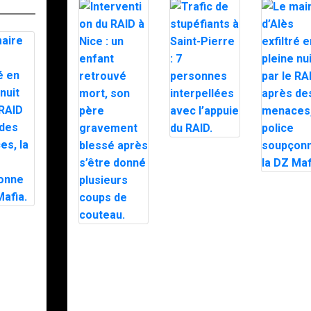
Trafic de
stupéfiants à
Saint-Pierre : 7
personnes
Le maire
interpellées
d’Alès exfi
avec l’appuie
en pleine n
du RAID.
par le RAI
e
après des
xfiltré
Intervention du
menaces, 
e nuit
RAID à Nice :
police
RAID
un enfant
soupçonne
es
retrouvé mort,
DZ Mafia.
, la
son père
gravement
nne la
blessé après
a.