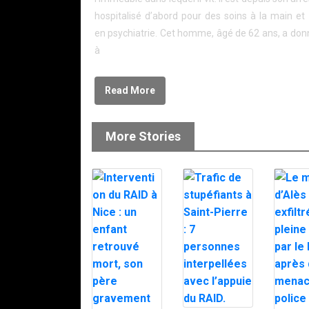
hospitalisé d’abord pour des soins à la main et
en psychiatrie. Cet homme, âgé de 62 ans, a donn
à
Read More
More Stories