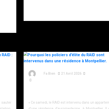
s’être donné
plusieurs
coups de
couteau.
By
Fa Bien
21 Avril 2026
4 Mois
524 Words
: les
Pourquoi les policiers d’élite du RAID sont interv
dans une résidence à Montpellier.
sauter
« Ce samedi, le RAID est intervenu dans un apparte
station,
d’une résidence d’euromedecine, à Montpellier. Il é