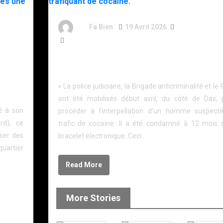
By
Fa Bien
19 Avril 2026
4 Mois
217 Words
Landes : le RAID sollicité pour l’interpellation d’un
trafiquant de cocaïne.
ut un
e
« La police judiciaire, la Brigade anticriminalité et le
ont été mobilisés début avril, du côté de Dax, 
hé à son
procéder à l’interpellation d’un homme suspect
rd), ce
trafic de cocaïne. Il a été condamné à 12 mois 
oser des
bracelet électronique. Ceci
quartier
Read More
More Stories