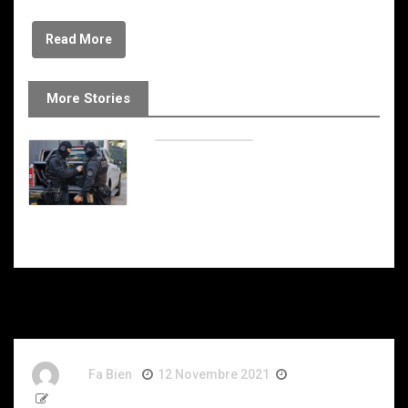
Read More
More Stories
Stéphane
Bommert
By
Fa Bien
12 Novembre 2021
5 Ans
78 Words