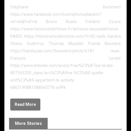
Stéphane Bommert
https://www.facebook.com/boomphotosdaction?
ref=ts&fref=ts Bruno Bosilo Frédéric Coune
https://www.histoireetdefense.fr/defense/accueildefense
RAIDS https://histoireetcollections.com/fr/42-raids Sandra
Chenu Godefroy Thomas Muselet Franck Bessière
https://hanslucas.com/fbessiere/photo/6181 Jean-
François Lerate
https://www.linkedin.com/posts/fran%C3%A7ois-lerate-
807163200_dans-la-s%C3%A9rie-%C3%A0-quelle-
unit%C3%A9-appartient-le-activity-
6863190881588043776-w9Fk
Read More
More Stories