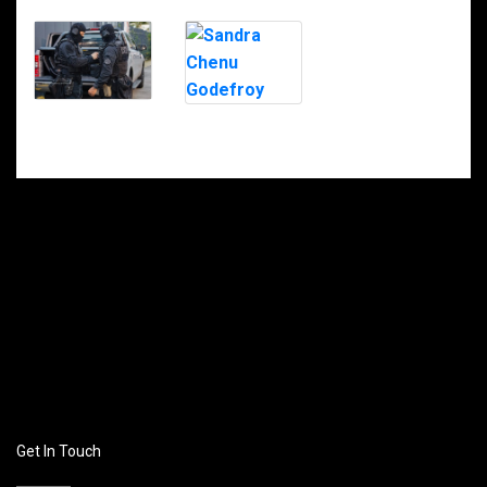
Stéphane
Sandra Chenu
Bommert
Godefroy
Get In Touch