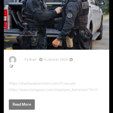
By
Fa Bien
4 Janvier 2024
3 Ans
13 Words
Stéphane Bommert
https://stephanebommert.com/fr/accueil
https://www.instagram.com/stephane_bommert/?hl=fr
Read More