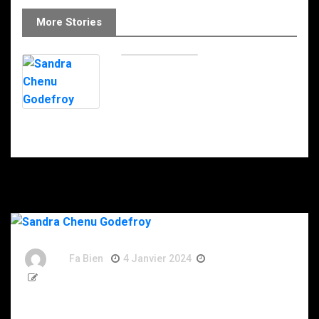
More Stories
Sandra Chenu
Godefroy
By
Fa Bien
4 Janvier 2024
3 Ans
6 Words
Sandra Chenu Godefroy