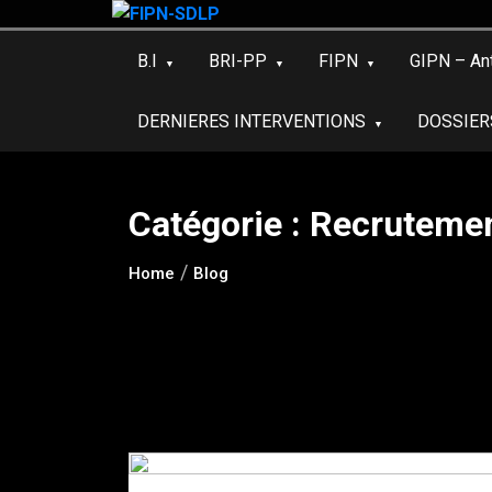
Skip
to
B.I
BRI-PP
FIPN
GIPN – An
content
DERNIERES INTERVENTIONS
DOSSIER
Catégorie :
Recruteme
Home
Blog