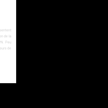
s
sentent
on de la
PN. Peu
cours de