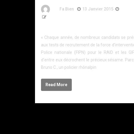
By
Fa Bien
13 Janvier 2015
12 An
4 057 Words
Recrutement GIPN
« Chaque année, de nombreux candidats se pré
aux tests de recrutement de la force d’interventi
Police nationale (FIPN) pour le RAID et les GI
d’entre eux décrochent le précieux sésame. Par
Bruno C., un policier rhônalpin
Read More