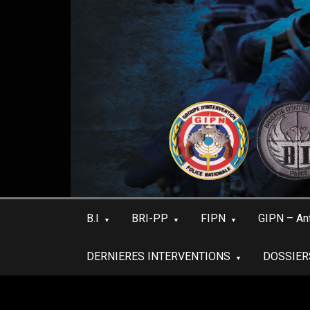
Skip
to
content
B.I
BRI-PP
FIPN
GIPN – An
DERNIERES INTERVENTIONS
DOSSIER