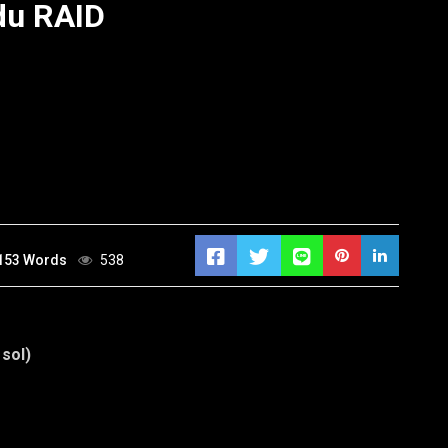
du RAID
153 Words
538
 sol)