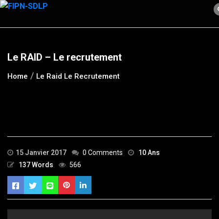
Skip
to
content
Le RAID – Le recrutement
Home
Le Raid Le Recrutement
15 Janvier 2017
0 Comments
10 Ans
137 Words
566