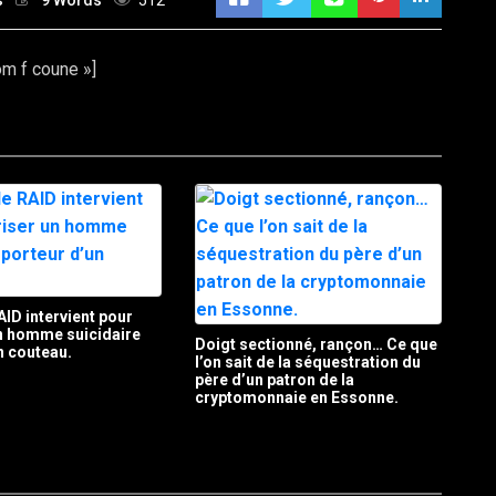
s
9 Words
512
om f coune »]
AID intervient pour
un homme suicidaire
Doigt sectionné, rançon… Ce que
n couteau.
l’on sait de la séquestration du
père d’un patron de la
cryptomonnaie en Essonne.