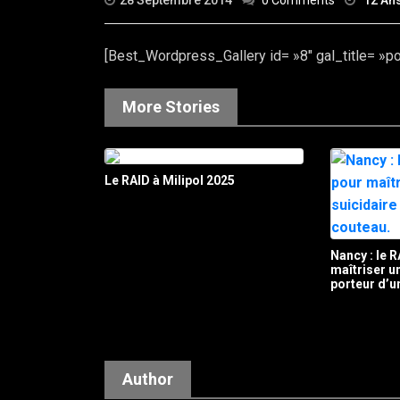
28 Septembre 2014
0 Comments
12 An
[Best_Wordpress_Gallery id= »8″ gal_title= »p
More Stories
Le RAID à Milipol 2025
Nancy : le R
maîtriser 
porteur d’u
Author