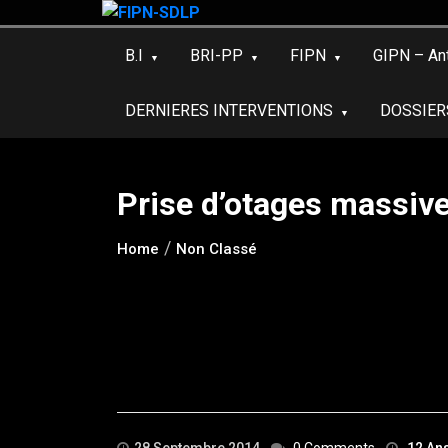
Skip
to
B.I
BRI-PP
FIPN
GIPN – An
content
DERNIERES INTERVENTIONS
DOSSIER
Prise d’otages massiv
Home
Non Classé