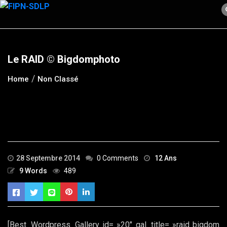
Skip
to
content
Le RAID © Bigdomphoto
Home
Non Classé
28 Septembre 2014
0 Comments
12 Ans
9 Words
489
[Best_Wordpress_Gallery id= »20″ gal_title= »raid bigdom