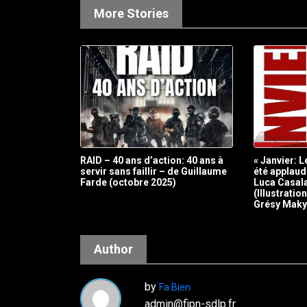
More Stories
RAID – 40 ans d’action: 40 ans à
« Janvier: 
servir sans faillir – de Guillaume
été applaud
Farde (octobre 2025)
Luca Casal
(Illustrati
Grésy Maky
Author
by
Fa Bien
admin@fipn-sdlp.fr