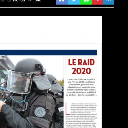
51 Words
546