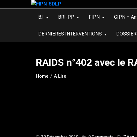
Skip
to
B.I
BRI-PP
FIPN
GIPN – An
content
DERNIERES INTERVENTIONS
DOSSIER
RAIDS n°402 avec le R
Home
A Lire