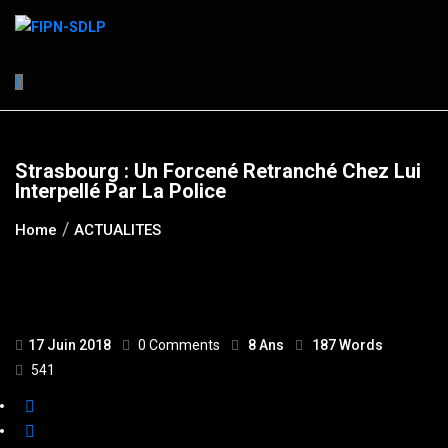
Skip
to
content
Strasbourg : Un Forcené Retranché Chez Lui
Interpellé Par La Police
Home
ACTUALITES
17 Juin 2018
0 Comments
8 Ans
187 Words
541