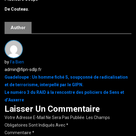
De Couteau.
Author
by
Fa Bien
admin@fipn-sdlp.fr
Navigation
Guadeloupe : Un homme fiché S, soupçonné de radicalisation
et de terrorisme, interpellé par le GIPN.
de
Le numéro 3 du RAID à la rencontre des policiers de Sens et
l’article
d’Auxerre
Laisser Un Commentaire
Votre Adresse E-Mail Ne Sera Pas Publiée.
Les Champs
Obligatoires Sont Indiqués Avec
*
Commentaire
*