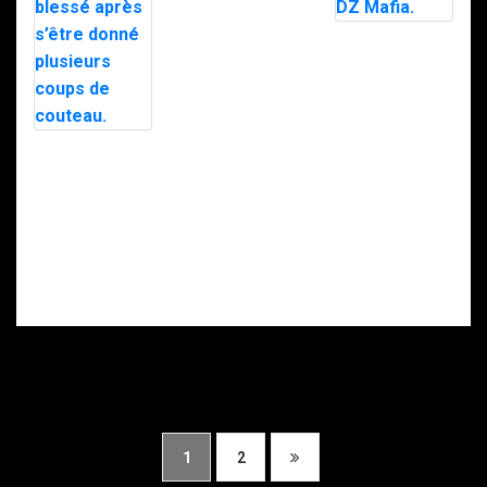
stupéfiants à
Saint-Pierre : 7
personnes
Le maire d’Alès
interpellées
exfiltré en pleine
avec l’appuie du
nuit par le RAID
RAID.
après des
menaces, la
police
soupçonne la
Intervention du
DZ Mafia.
RAID à Nice : un
enfant retrouvé
mort, son père
gravement
blessé après
s’être donné
plusieurs coups
de couteau.
1
2