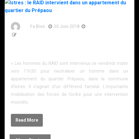
By
Fa Bien
30 Juin 2018
8 Ans
149 Words
Istres : le RAID intervient dans un appartement du
quartier du Prépaou
« Les hommes du RAID sont intervenus ce vendredi matin
vers 11h30 pour neutraliser un homme dans un
appartement du quartier Prépaou, dans la commune
d’Istres. Il s’agirait d’un différend familial. L’importante
mobilisation des forces de l’ordre pour une intervention
musclée,
Read More