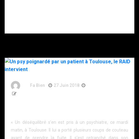
gravement
blessé après
s’être donné
plusieurs coups
de couteau.
By
Fa Bien
27 Juin 2018
8 Ans
104 Words
Un psy poignardé par un patient à Toulouse, le RAID
intervient
« Un déséquilibré s’en est pris à un psychiatre, ce mardi
matin, à Toulouse. Il lui a porté plusieurs coups de couteau
avant de prendre la fuite. Il s’est retranché dans son