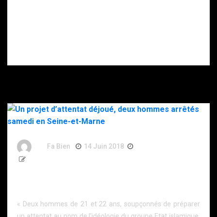
enfant retrouvé
mort, son père
gravement
blessé après
s’être donné
plusieurs coups
de couteau.
By
Fa Bien
14 Juin 2018
8 Ans
568 Words
Un projet d’attentat déjoué, deux hommes arrêtés
samedi en Seine-et-Marne
« Deux hommes de 21 et 22 ans, soupçonnés de préparer
un attentat au nom de l’idéologie du groupe Etat islamique,