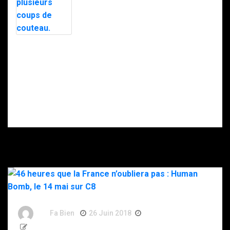
interpellées
exfiltré en pleine
avec l’appuie du
nuit par le RAID
RAID.
après des
menaces, la
police
soupçonne la
Intervention du
DZ Mafia.
RAID à Nice : un
enfant retrouvé
mort, son père
gravement
blessé après
s’être donné
plusieurs coups
de couteau.
By
Fa Bien
26 Juin 2018
8 Ans
360 Words