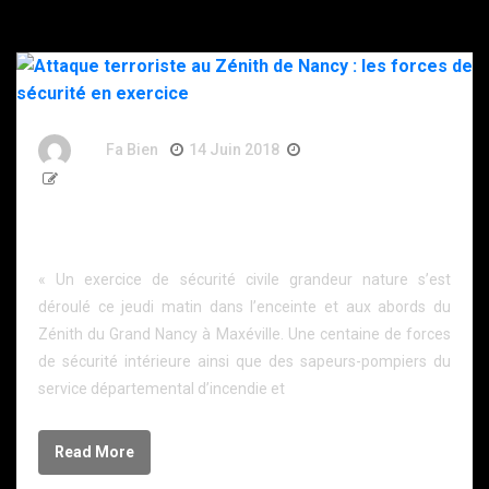
By
Fa Bien
14 Juin 2018
8 Ans
457 Words
Attaque terroriste au Zénith de Nancy : les forces de
sécurité en exercice
« Un exercice de sécurité civile grandeur nature s’est
déroulé ce jeudi matin dans l’enceinte et aux abords du
Zénith du Grand Nancy à Maxéville. Une centaine de forces
de sécurité intérieure ainsi que des sapeurs-pompiers du
service départemental d’incendie et
Read More