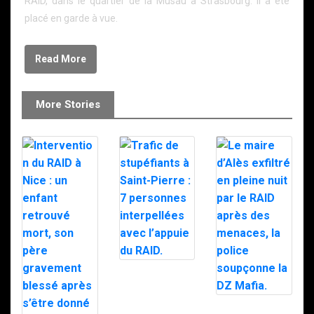
RAID, dans le quartier de la Musau à Strasbourg. Il a été
placé en garde à vue.
Read More
More Stories
Trafic de
stupéfiants à
Saint-Pierre : 7
personnes
Le maire d’Alès