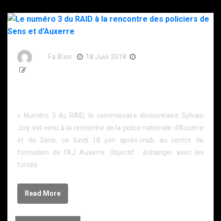
By
Fa Bien
18 Juin 2018
8 Ans
468 Words
Le numéro 3 du RAID à la rencontre des policiers de
Sens et d’Auxerre
« Numéro 3 du RAID, le commissaire divisionnaire Sylvain
Joly est venu à la rencontre de la police nationale d’Auxerre
et de Sens, ce lundi 18 juin après-midi, au centre de
formation de l’AJ Auxerre. Objectif : échanger avec les
forces
Read More