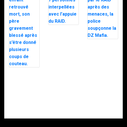
Trafic de
stupéfiants à
Saint-Pierre : 7
personnes
Le maire d’Alès
interpellées
exfiltré en pleine
avec l’appuie du
nuit par le RAID
RAID.
après des
menaces, la
police
soupçonne la
Intervention du
DZ Mafia.
RAID à Nice : un
enfant retrouvé
mort, son père
gravement
blessé après
s’être donné
plusieurs coups
de couteau.