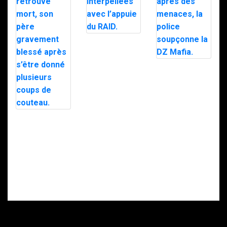
Trafic de
stupéfiants à
Saint-Pierre : 7
personnes
Le maire d’Alès
interpellées
exfiltré en pleine
avec l’appuie du
nuit par le RAID
RAID.
après des
menaces, la
police
soupçonne la
Intervention du
DZ Mafia.
RAID à Nice : un
enfant retrouvé
mort, son père
gravement
blessé après
s’être donné
plusieurs coups
de couteau.