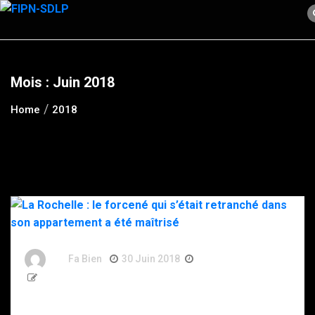
Skip
to
content
Mois :
Juin 2018
Home
2018
By
Fa Bien
30 Juin 2018
8 Ans
206 Words
La Rochelle : le forcené qui s’était retranché dans