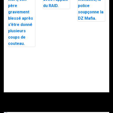
Trafic de
stupéfiants à
Saint-Pierre : 7
personnes
Le maire d’Alès
interpellées
exfiltré en pleine
avec l’appuie du
nuit par le RAID
RAID.
après des
menaces, la
police
soupçonne la
Intervention du
DZ Mafia.
RAID à Nice : un
enfant retrouvé
mort, son père
gravement
blessé après
s’être donné
plusieurs coups
de couteau.