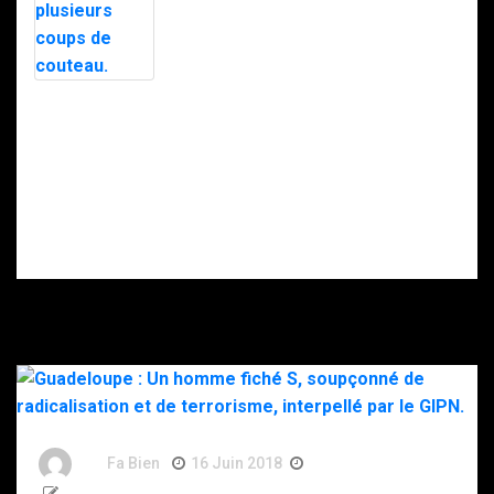
interpellées
exfiltré en pleine
avec l’appuie du
nuit par le RAID
RAID.
après des
menaces, la
police
soupçonne la
Intervention du
DZ Mafia.
RAID à Nice : un
enfant retrouvé
mort, son père
gravement
blessé après
s’être donné
plusieurs coups
de couteau.
By
Fa Bien
16 Juin 2018
8 Ans
194 Words