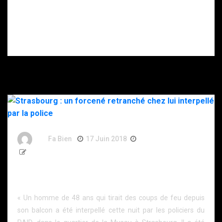
gravement
blessé après
s’être donné
plusieurs coups
de couteau.
By
Fa Bien
17 Juin 2018
8 Ans
187 Words
Strasbourg : un forcené retranché chez lui interpellé
par la police
« Un homme de 48 ans qui tirait des coups de feu depuis
son balcon a été interpellé cette nuit par les policiers du