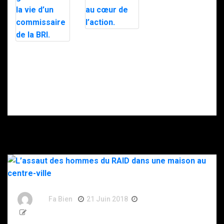
« Au coeur du
Bataclan, la BRI
raconte »
B.R.I. (Canal+
Docs) : la série
Famille
documentaire
nombreuse,
au cœur de
interventions et
l’action.
solo de guitare :
dans la vie d’un
commissaire
de la BRI.
By
Fa Bien
21 Juin 2018
8 Ans
148 Words