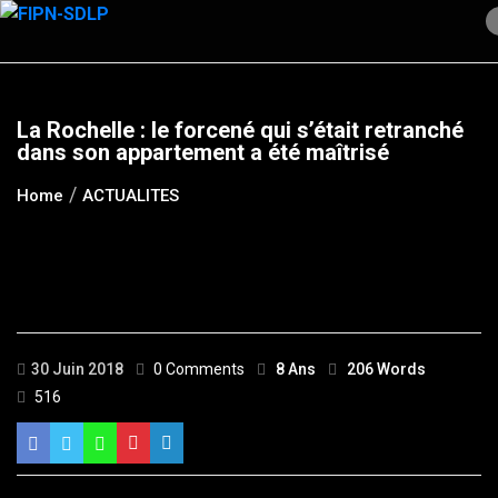
Skip
to
content
La Rochelle : le forcené qui s’était retranché
dans son appartement a été maîtrisé
Home
ACTUALITES
30 Juin 2018
0 Comments
8 Ans
206 Words
516