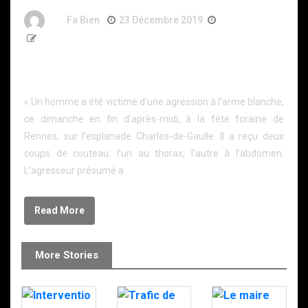
By
Fa Bien
23 Décembre 2019
7 Ans
365 Words
Rennes. Coups de couteau à la fête foraine :
l’agresseur présumé interpellé par le RAID
« Un homme a été victime d’une agression à l’arme blanche,
ce dimanche en fin d’après-midi, à la fête foraine de
Rennes, sur l’esplanade Charles-de-Gaulle. Il a reçu deux
coups de couteau, l’un au thorax, l’autre à l’abdomen.
L’agresseur présumé a
Read More
More Stories