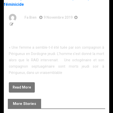
By
Fa Bien
9 Novembre 2019
7 Ans
286 Words
Dordogne : Intervention du RAID après un possible
féminicide
« Une femme a semble-t-il été tuée par son compagnon à
Périgueux en Dordogne jeudi. L’homme s’est donné la mort
alors que le RAID intervenait. Une octogénaire et son
compagnon septuagénaire sont morts jeudi soir à
Périgueux, dans un vraisemblable
Read More
More Stories