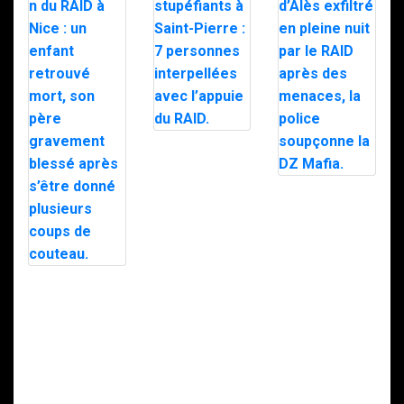
Trafic de
stupéfiants à
Saint-Pierre : 7
personnes
Le maire d’Alès
interpellées
exfiltré en pleine
avec l’appuie du
nuit par le RAID
RAID.
après des
menaces, la
police
soupçonne la
Intervention du
DZ Mafia.
RAID à Nice : un
enfant retrouvé
mort, son père
gravement
blessé après
s’être donné
plusieurs coups
de couteau.