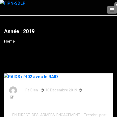
Skip
to
content
Année :
2019
Home
By
Fa Bien
30 Décembre 2019
7 Ans
51 Words
RAIDS n°402 avec le RAID
EN DIRECT DES ARMÉES ENGAGEMENT : Exercice post-