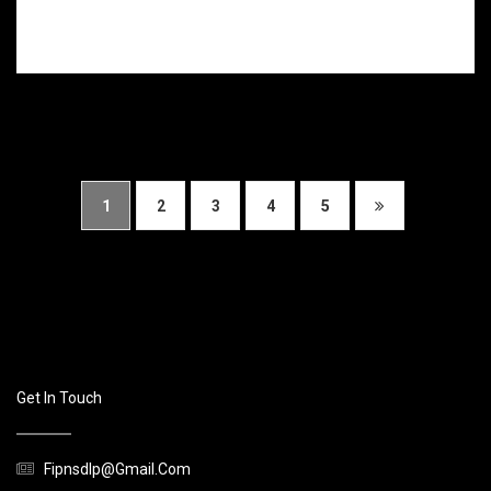
s’être donné
plusieurs coups
de couteau.
1
2
3
4
5
Get In Touch
Fipnsdlp@gmail.com