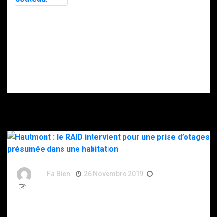
police
soupçonne la
Intervention du
DZ Mafia.
RAID à Nice : un
enfant retrouvé
mort, son père
gravement
blessé après
s’être donné
plusieurs coups
de couteau.
By
Fa Bien
26 Novembre 2019
7 Ans
264 Words
Hautmont : le RAID intervient pour une prise d’otages
présumée dans une habitation