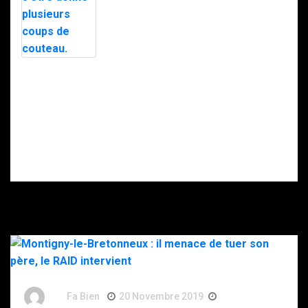
personnes
Le maire d’Alès
interpellées
exfiltré en pleine
avec l’appuie du
nuit par le RAID
RAID.
après des
menaces, la
police
soupçonne la
Intervention du
DZ Mafia.
RAID à Nice : un
enfant retrouvé
mort, son père
gravement
blessé après
s’être donné
plusieurs coups
de couteau.
By
Fa Bien
20 Novembre 2019
7 Ans