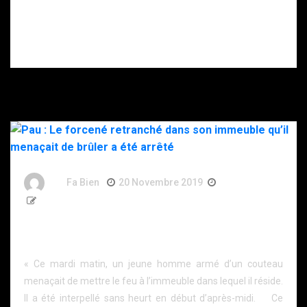
gravement
blessé après
s’être donné
plusieurs coups
de couteau.
By
Fa Bien
20 Novembre 2019
7 Ans
200 Words
Pau : Le forcené retranché dans son immeuble qu’il
menaçait de brûler a été arrêté
« Ce mardi matin, un jeune homme armé d’un couteau
menaçait de mettre le feu à l’immeuble dans lequel il réside.
Il a été interpellé sans heurt en début d’après-midi. Ce