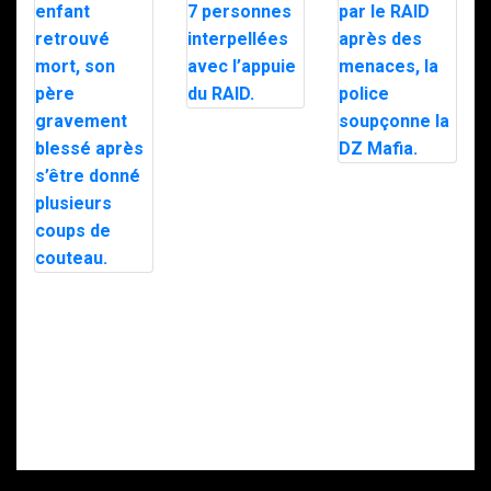
Trafic de
stupéfiants à
Saint-Pierre : 7
personnes
Le maire d’Alès
interpellées
exfiltré en pleine
avec l’appuie du
nuit par le RAID
RAID.
après des
menaces, la
police
soupçonne la
Intervention du
DZ Mafia.
RAID à Nice : un
enfant retrouvé
mort, son père
gravement
blessé après
s’être donné
plusieurs coups
de couteau.