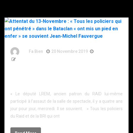
By
Fa Bien
20 Novembre 2019
7 Ans
341 Words
Attentat du 13-Novembre : « Tous les policiers qui
ont pénétré » dans le Bataclan « ont mis un pied en
enfer » se souvient Jean-Michel Fauvergue
« Le député LREM, ancien patron du RAID lui-même
participé à l’assaut de la salle de spectacle, il y a quatre ans
jour pour jour, mercredi. Il se souvient. « Tous les policiers
du Raid et de la BRI qui ont