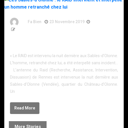
By
Fa Bien
23 Novembre 2019
7 Ans
206 Words
Les Sables-d’Olonne : le RAID intervient et interpelle
un homme retranché chez lui
« Le RAID est intervenu la nuit dernière aux Sables-d’Olonne.
L’homme, retranché chez lui, a été interpellé sans incident…
L’antenne du Raid (Recherche, Assistance, Intervention,
Dissuasion) de Rennes est intervenue la nuit dernière aux
Sables-d’Olonne (Vendée), quartier du Château-d’Olonne.
Un
Read More
More Stories