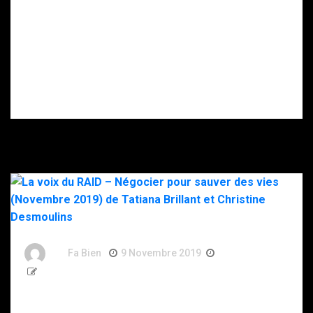
soupçonne la
Intervention du
DZ Mafia.
RAID à Nice : un
enfant retrouvé
mort, son père
gravement
blessé après
s’être donné
plusieurs coups
de couteau.
By
Fa Bien
9 Novembre 2019
7 Ans
267 Words
La voix du RAID – Négocier pour sauver des vies
(Novembre 2019) de Tatiana Brillant et Christine