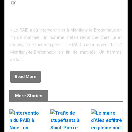
143 Words
Montigny-le-Bretonneux : il menace de tuer son
père, le RAID intervient
« Le RAID a dû intervenir hier à Montigny-le-Bretonneux en
fin de matinée. Un homme s’était retranché chez lui et
menaçait de tuer son père. Le RAID a dû intervenir hier à
Montigny-le-Bretonneux en fin de matinée. Un homme
s’était
Read More
More Stories