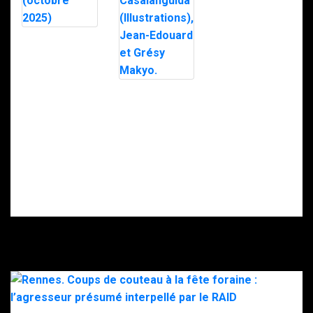
(2024) de
Georges
Salinas.
RAID – 40 ans
d’action: 40 ans
à servir sans
faillir – de
Guillaume
« Janvier: Le
Farde (octobre
jour où nous
2025)
avons été
applaudis »
(Janvier 2025)
de Luca
Casalanguida
(Illustrations),
Jean-Edouard
et Grésy Makyo.