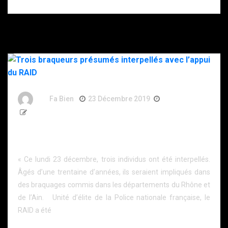
By
Fa Bien
23 Décembre 2019
7 Ans
320 Words
Trois braqueurs présumés interpellés avec l’appui
du RAID
« Ce lundi 23 décembre, trois individus ont été interpellés.
Âgés d’une trentaine d’années, ils seraient impliqués dans
des braquages commis dans les départements du Rhône et
de l’Ain. Unité d’élite de la Police nationale française, le
RAID a été