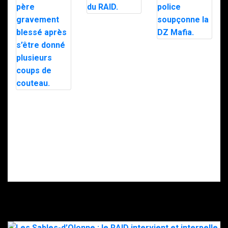
Trafic de
stupéfiants à
Saint-Pierre : 7
personnes
Le maire d’Alès
interpellées
exfiltré en pleine
avec l’appuie du
nuit par le RAID
RAID.
après des
menaces, la
police
soupçonne la
Intervention du
DZ Mafia.
RAID à Nice : un
enfant retrouvé
mort, son père
gravement
blessé après
s’être donné
plusieurs coups
de couteau.