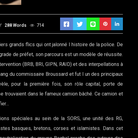
288 Words
714
rs grands flics qui ont jalonné l histoire de la police. De
rade de préfet, son parcours est un modèle de réussite.
ervention (BRB, BRI, GIPN, RAID) et des interpellations à
igang du commissaire Broussard et fut l un des principaux
vèle, pour la première fois, son rôle capital, porte de
 se trouvaient dans le fameux camion bâché. Ce camion et
fier…
tions spéciales au sein de la SORS, une unité des RG,
istes basques, bretons, corses et islamistes. Dans cet