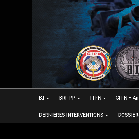
Skip
to
content
B.I
BRI-PP
FIPN
GIPN – An
DERNIERES INTERVENTIONS
DOSSIER