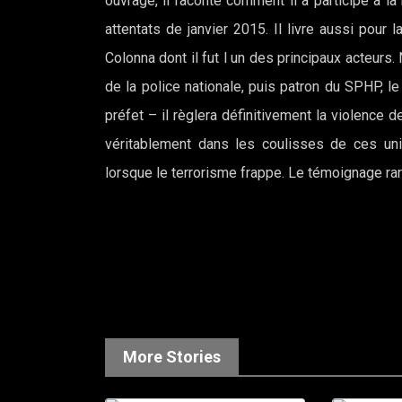
ouvrage, il raconte comment il a participé à l
attentats de janvier 2015. Il livre aussi pour
Colonna dont il fut l un des principaux acteurs
de la police nationale, puis patron du SPHP, l
préfet – il règlera définitivement la violenc
véritablement dans les coulisses de ces unit
lorsque le terrorisme frappe. Le témoignage rar
More Stories