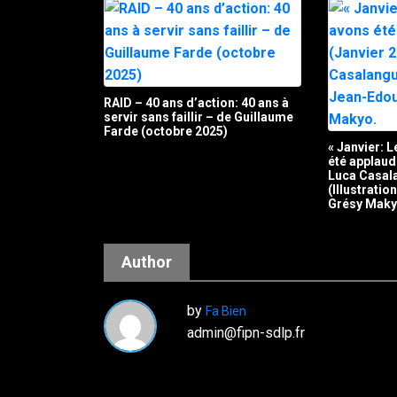
RAID – 40 ans d’action: 40 ans à
servir sans faillir – de Guillaume
Farde (octobre 2025)
« Janvier: 
été applaud
Luca Casal
(Illustrati
Grésy Maky
Author
by
Fa Bien
admin@fipn-sdlp.fr