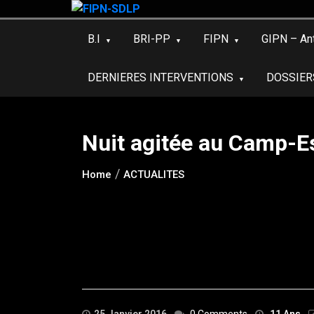
Skip
to
B.I
BRI-PP
FIPN
GIPN – An
content
DERNIERES INTERVENTIONS
DOSSIER
Nuit agitée au Camp-Es
Home
ACTUALITES