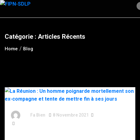
Skip
to
content
Catégorie :
Articles Récents
Home
Blog
By
Fa Bien
8 Novembre 2021
5 Ans
293 Words
La Réunion : Un homme poignarde mortellement son