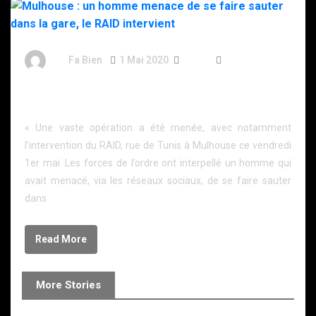
By
Fa Bien
1 Mai 2020
6 Ans
349 Words
Mulhouse : un homme menace de se faire sauter
dans la gare, le RAID intervient
« Une vaste opération a été menée, avec notamment
l’intervention du RAID, rue de Tunis à Mulhouse ce vendredi
1er mai. Les forces de l’ordre ont interpellé un homme qui
avait menacé, via les réseaux sociaux, de se faire sauter
dans
Read More
More Stories