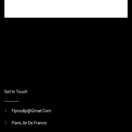
plusieurs coups
de couteau.
Get In Touch
Fipnsdlp@gmail.com
Paris, Ile De France