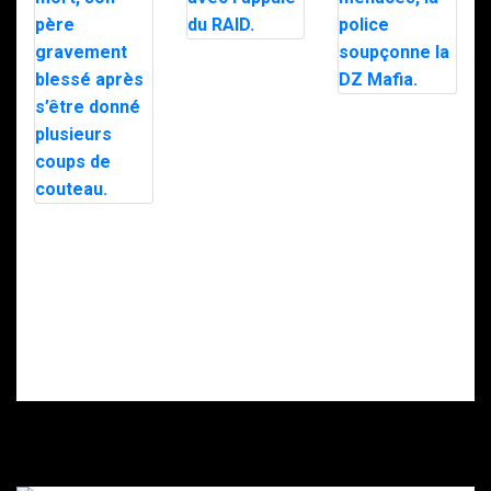
Trafic de
stupéfiants à
Saint-Pierre : 7
personnes
Le maire d’Alès
interpellées
exfiltré en pleine
avec l’appuie du
nuit par le RAID
RAID.
après des
menaces, la
police
soupçonne la
Intervention du
DZ Mafia.
RAID à Nice : un
enfant retrouvé
mort, son père
gravement
blessé après
s’être donné
plusieurs coups
de couteau.