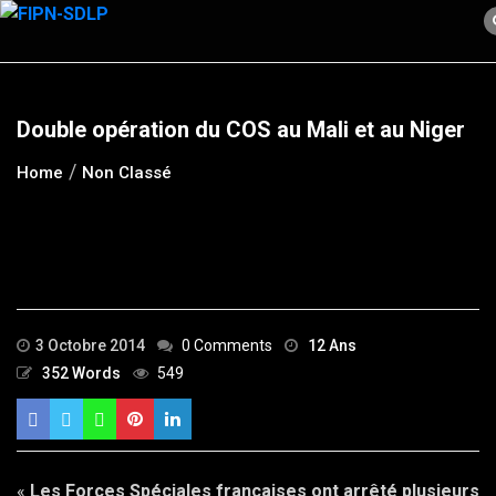
Skip
to
content
Double opération du COS au Mali et au Niger
Home
Non Classé
3 Octobre 2014
0 Comments
12 Ans
352 Words
549
«
Les Forces Spéciales françaises ont arrêté plusieurs