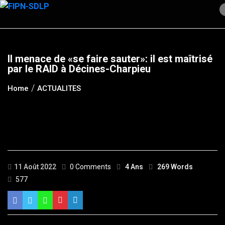
Skip
to
content
Il menace de «se faire sauter»: il est maîtrisé
par le RAID à Décines-Charpieu
Home
ACTUALITES
11 Août 2022
0 Comments
4 Ans
269 Words
577