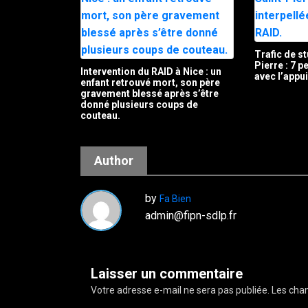
Trafic de st
Pierre : 7 
Intervention du RAID à Nice : un
avec l’appu
enfant retrouvé mort, son père
gravement blessé après s’être
donné plusieurs coups de
couteau.
Author
by
Fa Bien
admin@fipn-sdlp.fr
Laisser un commentaire
Votre adresse e-mail ne sera pas publiée.
Les cham