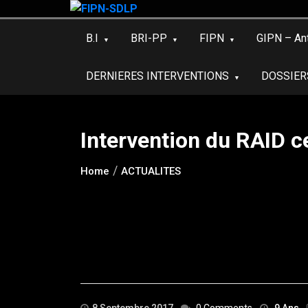
Skip
to
B.I
BRI-PP
FIPN
GIPN – An
content
DERNIERES INTERVENTIONS
DOSSIER
Intervention du RAID c
Home
ACTUALITES