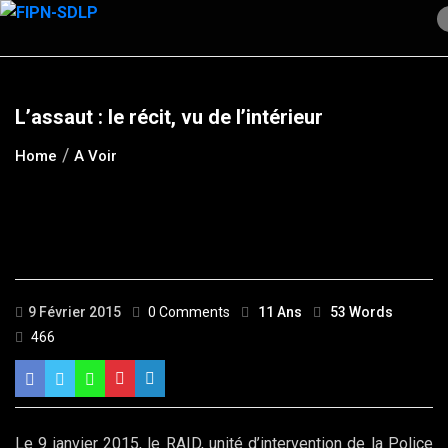
Skip
to
content
L’assaut : le récit, vu de l’intérieur
Home
A Voir
9 Février 2015
0 Comments
11 Ans
53 Words
466
Le 9 janvier 2015, le RAID, unité d’intervention de la Police