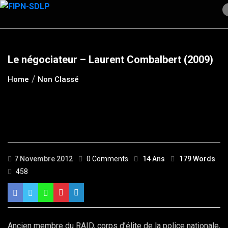
Skip
to
content
Le négociateur – Laurent Combalbert (2009)
Home
Non Classé
7 Novembre 2012
0 Comments
14 Ans
179 Words
458
Ancien membre du RAID, corps d’élite de la police nationale,