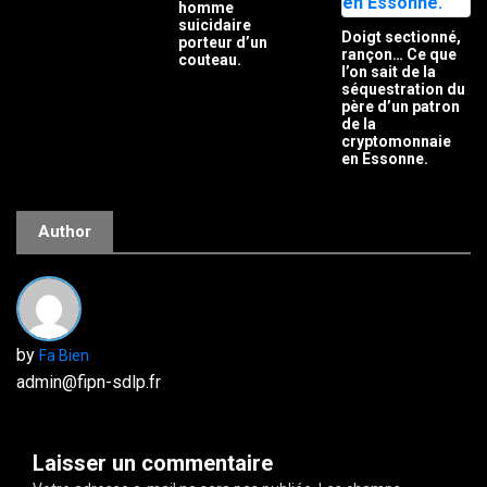
homme
suicidaire
Doigt sectionné,
porteur d’un
rançon… Ce que
couteau.
l’on sait de la
séquestration du
père d’un patron
de la
cryptomonnaie
en Essonne.
Author
by
Fa Bien
admin@fipn-sdlp.fr
Laisser un commentaire