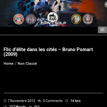
Skip
to
content
Flic d’élite dans les cités – Bruno Pomart
(2009)
Home
Non Classé
7 Novembre 2012
0 Comments
14 Ans
137 Words
464