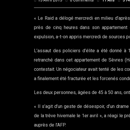
15 Avril 2015
0 Comments
11 Ans
314
« Le Raid a délogé mercredi en milieu d’après
près de cinq heures dans son appartement q
expulsion, a-t-on appris mercredi de sources po
L’assaut des policiers d’élite a été donné à 
retranché dans cet appartement de Sèvres (Ha
contestait. Un négociateur avait tenté de les co
a finalement été fracturée et les forcenés cond
Les deux personnes, âgées de 45 à 50 ans, ont 
« Il s’agit d’un geste de désespoir, d’un dram
de la trêve hivernale le 1er avril », a réagi le
auprès de l’AFP.