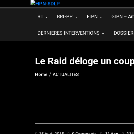
Skip
to
B.I
BRI-PP
FIPN
GIPN – An
content
DERNIERES INTERVENTIONS
DOSSIER
Le Raid déloge un coup
Home
ACTUALITES