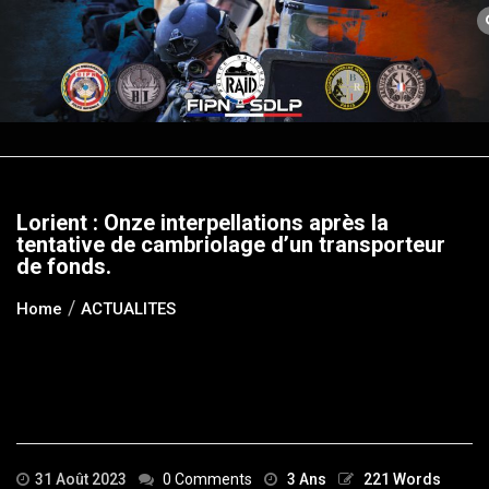
Skip
to
content
Lorient : Onze interpellations après la
tentative de cambriolage d’un transporteur
de fonds.
Home
ACTUALITES
31 Août 2023
0 Comments
3 Ans
221 Words