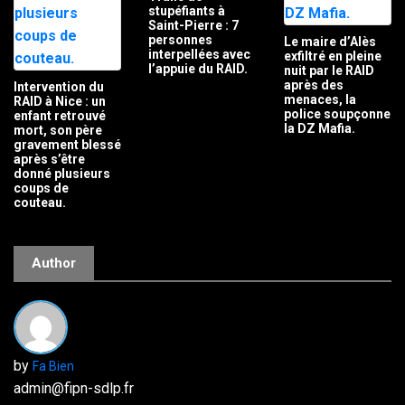
stupéfiants à
Saint-Pierre : 7
personnes
Le maire d’Alès
interpellées avec
exfiltré en pleine
l’appuie du RAID.
nuit par le RAID
après des
Intervention du
menaces, la
RAID à Nice : un
police soupçonne
enfant retrouvé
la DZ Mafia.
mort, son père
gravement blessé
après s’être
donné plusieurs
coups de
couteau.
Author
by
Fa Bien
admin@fipn-sdlp.fr