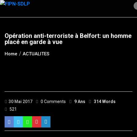
Skip
to
content
Opération anti-terroriste à Belfort: un homme
placé en garde à vue
Home
ACTUALITES
30 Mai 2017
0 Comments
9 Ans
314 Words
521