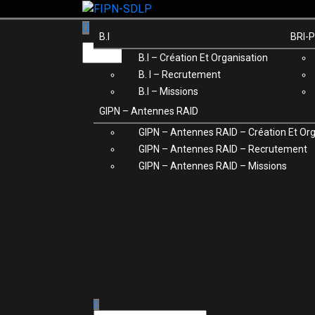
Skip
to
B.I
BRI-
content
B.I – Création Et Organisation
B. I – Recrutement
B.I – Missions
GIPN – Antennes RAID
GIPN – Antennes RAID – Création Et Org
GIPN – Antennes RAID – Recrutement
GIPN – Antennes RAID – Missions