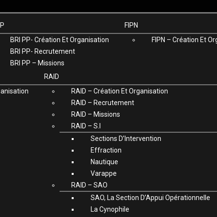
PP
FIPN
BRI PP- Création Et Organisation
FIPN – Création Et Or
BRI PP- Recrutement
BRI PP – Missions
RAID
anisation
RAID – Création Et Organisation
RAID – Recrutement
RAID – Missions
RAID – S.I
Sections D’Intervention
Effraction
Nautique
Varappe
RAID – SAO
SAO, La Section D’Appui Opérationnelle
La Cynophile