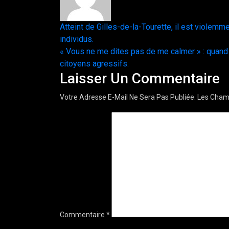
Navigation
Atteint de Gilles-de-la-Tourette, il est violemm
individus.
de
« Vous ne me dites pas de me calmer » : quand
citoyens agressifs.
l’article
Laisser Un Commentaire
Votre Adresse E-Mail Ne Sera Pas Publiée.
Les Champ
Commentaire
*