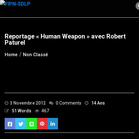
Skip
to
content
Reportage « Human Weapon » avec Robert
Paturel
Home
Non Classé
3 Novembre 2012
0 Comments
14 Ans
51 Words
467