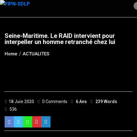
Skip
to
content
Seine-Maritime. Le RAID intervient pour
interpeller un homme retranché chez lui
Home
ACTUALITES
18 Juin 2020
0 Comments
6 Ans
239 Words
536