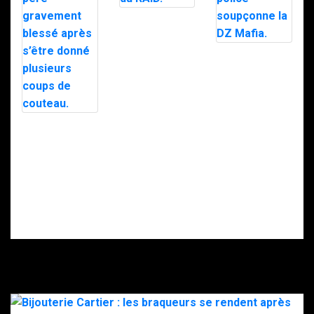
Trafic de
stupéfiants à
Saint-Pierre : 7
personnes
Le maire d’Alès
interpellées
exfiltré en pleine
avec l’appuie du
nuit par le RAID
RAID.
après des
menaces, la
police
soupçonne la
Intervention du
DZ Mafia.
RAID à Nice : un
enfant retrouvé
mort, son père
gravement
blessé après
s’être donné
plusieurs coups
de couteau.