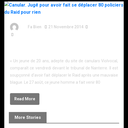
By
Fa Bien
21 Novembre 2014
12 Ans
422 Words
Canular. Jugé pour avoir fait se déplacer 80 policiers
du Raid pour rien
« Un jeune de 20 ans, adepte du site de canulars Violvocal,
comparaît ce vendredi devant le tribunal de Nanterre. Il est
soupçonné d’avoir fait déplacer le Raid après une mauvaise
blague. Le 27 août, ce jeune homme a fait venir 80
Read More
More Stories