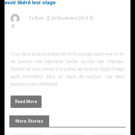
By
Fa Bien
26 Novembre 2014
12 Ans
457 Words
Bijouterie Cartier : les braqueurs se rendent après
avoir libéré leur otage
« Les deux auteurs présumés du braquage ayant visé en fin
de journée une bijouterie Cartier proche des Champs-
Élysées se sont rendus à la police, après avoir libéré l’otage
qu’ils retenaient dans un salon de coiffure. Les deux
braqueurs qui retenaient
Read More
More Stories