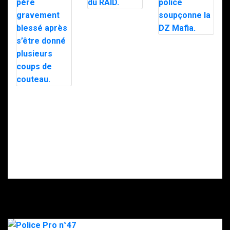
Trafic de
stupéfiants à
Saint-Pierre : 7
personnes
Le maire d’Alès
interpellées
exfiltré en pleine
avec l’appuie du
nuit par le RAID
RAID.
après des
menaces, la
police
soupçonne la
Intervention du
DZ Mafia.
RAID à Nice : un
enfant retrouvé
mort, son père
gravement
blessé après
s’être donné
plusieurs coups
de couteau.