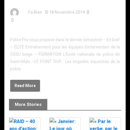
By
Fa Bien
18 Novembre 2014
12 Ans
75 Words
Police Pro n°47
Police Pro nous propose dans le dernier bimestriel – En bref
– ÉLITE Entraînement pour les équipes d’intervention de la
CGSU belge – FORMATION L’Ecole nationale de police de
Saint-Malo –LE POINT SUR : Les brigades équestres de la
police
Read More
More Stories