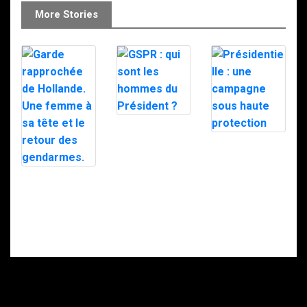
More Stories
GSPR : qui sont
les hommes du
Présidentielle :
Président ?
une campagne
sous haute
protection
Garde
rapprochée de
Hollande. Une
femme à sa tête
et le retour des
gendarmes.