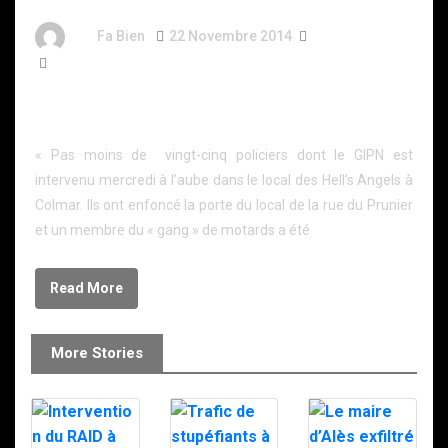
By
Fa Bien
22 Novembre 2014
12 Ans
132 Words
Alsace: Le GIPN fait une descente chez les Hell’s
Angels de Colmar
« Pas moins de vingt-cinq policiers dont le GIPN est
intervenu mercredi à l’aube dans le local des Hell’s Angels à
Colmar. Ils ont enfoncé la porte du local de la rue du Prunier
et un membre du « gang » de motards a été
Read More
More Stories