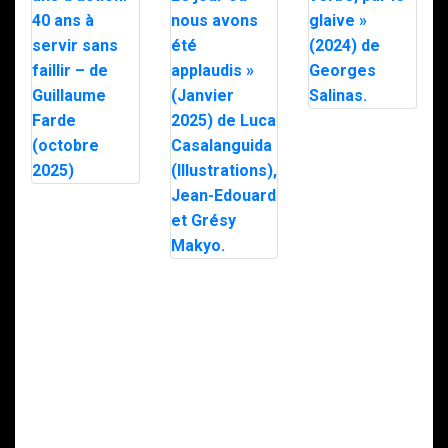
« Par le verbe,
par le glaive »
(2024) de
Georges
Salinas.
RAID – 40 ans
d’action: 40 ans
à servir sans
faillir – de
Guillaume
« Janvier: Le
Farde (octobre
jour où nous
2025)
avons été
applaudis »
(Janvier 2025)
de Luca
Casalanguida
(Illustrations),
Jean-Edouard
et Grésy Makyo.