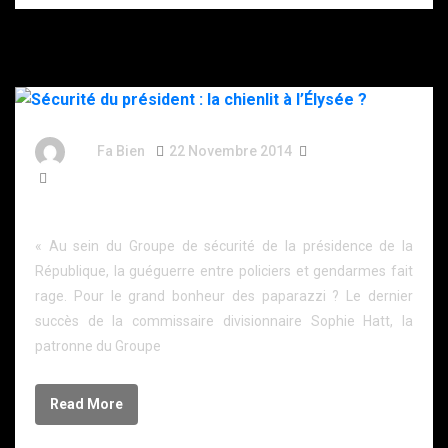
By
Fa Bien
22 Novembre 2014
12 Ans
739 Words
Sécurité du président : la chienlit à l’Élysée ?
« Au sein du Groupe de sécurité de la présidence de la
République, la guéguerre entre policiers et gendarmes fait
rage. Pour le grand bonheur des paparazzi ? Le dernier
succès de la commissaire divisionnaire Sophie Hatt, la
patronne du Groupe
Read More