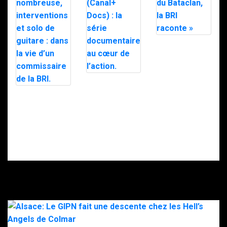
« Au coeur du
Bataclan, la BRI
raconte »
B.R.I. (Canal+
Docs) : la série
Famille
documentaire
nombreuse,
au cœur de
interventions et
l’action.
solo de guitare :
dans la vie d’un
commissaire
de la BRI.