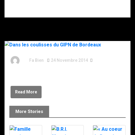
plusieurs coups
de couteau.
By
Fa Bien
24 Novembre 2014
12 Ans
Dans les coulisses du GIPN de Bordeaux
Read More
More Stories