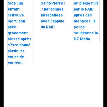
Trafic de
stupéfiants à
Saint-Pierre : 7
personnes
Le maire d’Alès
interpellées
exfiltré en pleine
avec l’appuie du
nuit par le RAID
RAID.
après des
menaces, la
police
soupçonne la
Intervention du
DZ Mafia.
RAID à Nice : un
enfant retrouvé
mort, son père
gravement
blessé après
s’être donné
plusieurs coups
de couteau.