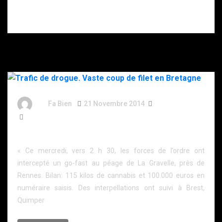
s’être donné
plusieurs coups
de couteau.
By
Fa Bien
21 Novembre 2014
12 Ans
624 Words
Trafic de drogue. Vaste coup de filet en Bretagne
« Ce mercredi, vers 2 h 30, les forces de l’ordre ont
intercepté un go-fast au péage de La Gravelle, près de
Rennes. Bilan: 115 kilos de cannabis et 100.000 euros en
numéraire saisis. Des interpellations ont suivi à Brest,
Quimper