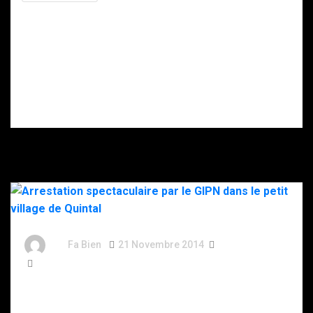
police
soupçonne la
Intervention du
DZ Mafia.
RAID à Nice : un
enfant retrouvé
mort, son père
gravement
blessé après
s’être donné
plusieurs coups
de couteau.
By
Fa Bien
21 Novembre 2014
12 Ans
94 Words
Arrestation spectaculaire par le GIPN dans le petit
village de Quintal