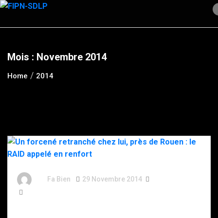
Skip
to
content
Mois :
Novembre 2014
Home
2014
By
Fa Bien
29 Novembre 2014
12 Ans
359 Words
Un forcené retranché chez lui, près de Rouen : le