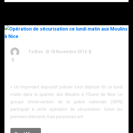
By
Fa Bien
18 Novembre 2014
12 Ans
68 Words
Opération de sécurisation ce lundi matin aux Moulins
à Nice
« Un important dispositif policier s’est déployé tôt ce lundi
matin dans le quartier des Moulins à l’Ouest de Nice. Le
groupe d’intervention de la police nationale (GIPN)
participait à cette opération de sécurisation. Selon les
premiers éléments trois personnes ont