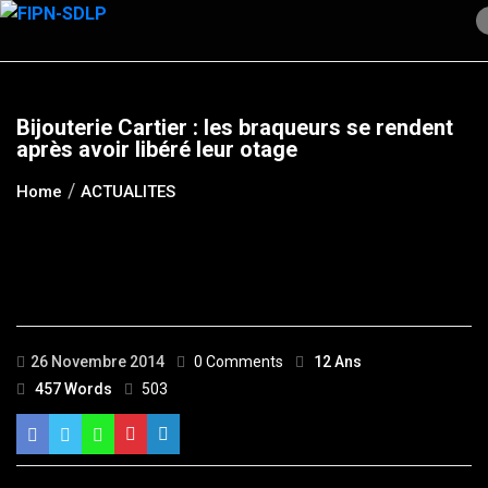
Skip
to
content
Bijouterie Cartier : les braqueurs se rendent
après avoir libéré leur otage
Home
ACTUALITES
26 Novembre 2014
0 Comments
12 Ans
457 Words
503